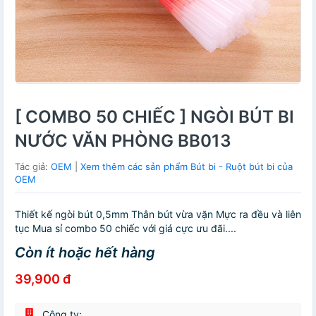
[ COMBO 50 CHIẾC ] NGÒI BÚT BI
NƯỚC VĂN PHÒNG BB013
Tác giả:
OEM
|
Xem thêm các sản phẩm Bút bi - Ruột bút bi của
OEM
Thiết kế ngòi bút 0,5mm Thân bút vừa vặn Mực ra đều và liên
tục Mua sỉ combo 50 chiếc với giá cực ưu đãi....
Còn ít hoặc hết hàng
39,900 đ
Công ty: