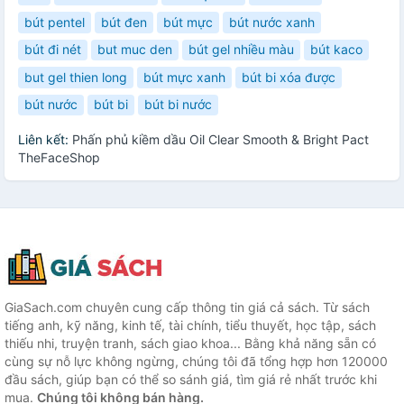
bút pentel
bút đen
bút mực
bút nước xanh
bút đi nét
but muc den
bút gel nhiều màu
bút kaco
but gel thien long
bút mực xanh
bút bi xóa được
bút nước
bút bi
bút bi nước
Liên kết:
Phấn phủ kiềm dầu Oil Clear Smooth & Bright Pact
TheFaceShop
GiaSach.com chuyên cung cấp thông tin giá cả sách. Từ sách
tiếng anh, kỹ năng, kinh tế, tài chính, tiểu thuyết, học tập, sách
thiếu nhi, truyện tranh, sách giao khoa... Bằng khả năng sẵn có
cùng sự nỗ lực không ngừng, chúng tôi đã tổng hợp hơn 120000
đầu sách, giúp bạn có thể so sánh giá, tìm giá rẻ nhất trước khi
mua.
Chúng tôi không bán hàng.