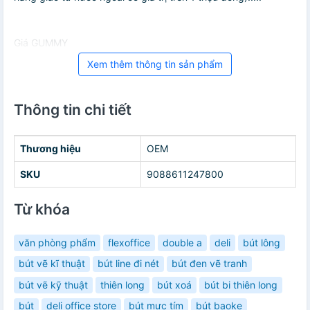
Giá GUMMY
Xem thêm thông tin sản phẩm
Thông tin chi tiết
Thương hiệu
OEM
SKU
9088611247800
Từ khóa
văn phòng phẩm
flexoffice
double a
deli
bút lông
bút vẽ kĩ thuật
bút line đi nét
bút đen vẽ tranh
bút vẽ kỹ thuật
thiên long
bút xoá
bút bi thiên long
bút
deli office store
bút mực tím
bút baoke