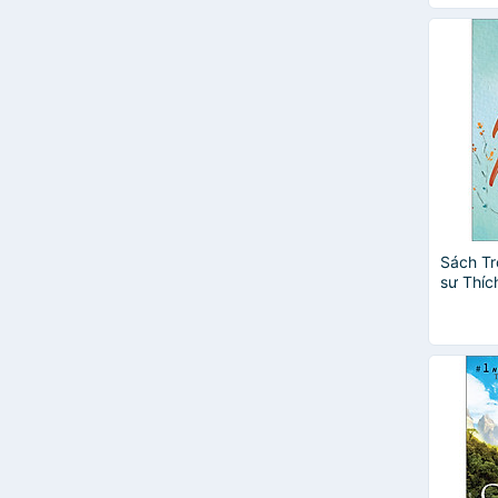
mBug
Nguyễn Đắc Xuân
Nguyễn Mạnh Tuấn
Nguyễn Thế Hùng
Nguyễn Tử Siêu
Như Hòa Chuyển Ngữ
Ni Trưởng Như Ấn
Phong Tử Khải
Phúc Tuệ
Ringu Tulku
Sách Tr
Robert Wright
sư Thíc
phúc đí