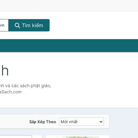
Tìm kiếm
inh
nh
nh và các sách phật giáo,
GiaSach.com
Sắp Xếp Theo