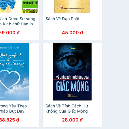
Kinh Dược Sư song
Sách Về Đạo Phật
p Kinh chữ Hán in
p Kinh chữ Việt in
59.000 đ
45.000 đ
ong 1, ấn phẩm
 để tu tập chép
ép Kinh Dược Sư
 an
ương Yêu Theo
Sách Về Tính Cách Hư
Pháp Bụt Dạy
Không Của Giấc Mộng
88.825 đ
28.000 đ