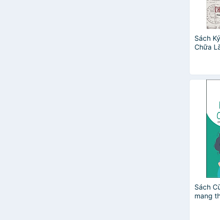
Barbara Ann Brennan
Betty Friedan
Brian L. Weiss
Chân Đẳng Nghiêm
Sách Ký
Chu An Sĩ
Chữa L
Denise Linn
Dick Sutphen
Francis S.Collins
Fritjof Capra
G. W. F. Hegel
Gene Edwards
Giao Trinh Diệu Hạnh (sưu tầm)
Hòa thượng Thích Thánh Nghiêm
Hòa Thượng Thích Thiện Hoa
Hòa Thượng Tịnh Không
Hoàng Anh Sướng
HT Tuyên Hóa
James Redfield
Sách C
mang th
Khenchen Konchog Gyaltshen
Lưu Bá Ôn
Matthieu Ricard