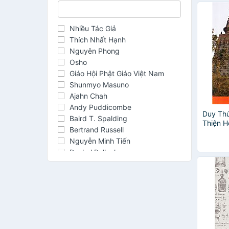
Nhiều Tác Giả
Thích Nhất Hạnh
Nguyên Phong
Osho
Giáo Hội Phật Giáo Việt Nam
Shunmyo Masuno
Ajahn Chah
Andy Puddicombe
Duy Thứ
Baird T. Spalding
Thiện H
Bertrand Russell
Nguyễn Minh Tiến
Rachel Pollack
Thu Giang - Nguyễn Duy Cần
Thúy Hồng
Alexandra David Néel
Anàlayo
Andreas Moritz
Bạch Huyết