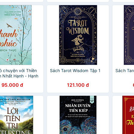
ò chuyện với Thiền
Sách Tarot Wisdom Tập 1
Sách Tar
h Nhất Hạnh - Hạnh
ch thực
95.000 đ
121.100 đ