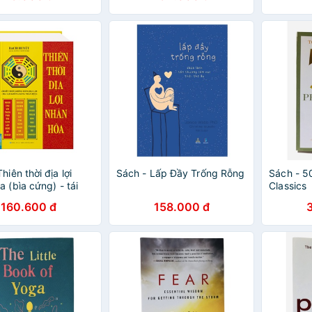
hiên thời địa lợi
Sách - Lấp Đầy Trống Rỗng
Sách - 5
a (bìa cứng) - tái
Classics
160.600 đ
158.000 đ