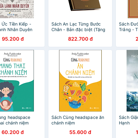
 Ức Tiền Kiếp -
Sách An Lạc Từng Bước
Sách Đư
ành Nhân Duyên
Chân - Bản đặc biệt (Tặng
Trắng - 
kèm bản thường)
- Thích 
95.200 đ
822.700 đ
ùng headspace
Sách Cùng headspace ăn
Sách Giậ
ai chánh niệm
chánh niệm
Hạnh
60.200 đ
55.600 đ