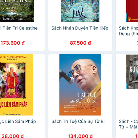
 Tiên Tri Celestine
Sách Nhân Duyên Tiền Kiếp
Sách Kh
Dụng (Ph
Bản)
173.600 đ
87.500 đ
ục Liên Sám Pháp
Sách Trí Tuệ Của Sự Từ Bi
Sách - C
Tử + Mật
Cuốn)
28.000 đ
134.000 đ