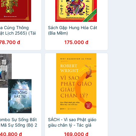
oa Cúng Thông
Sách Gặp Hung Hóa Cát
ật Lịch 2565) (Tái
(Bìa Mềm)
78.700 đ
175.000 đ
ombo Sự Sống Bất
SÁCH - Vì sao Phật giáo
 Mã Sự Sống (Bộ 2
giàu chân lý - Tác giả
Robert Wright
140.800 đ
169.000 đ