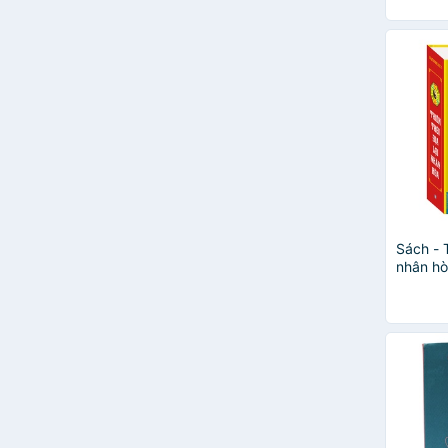
Sách - T
nhân hò
bản