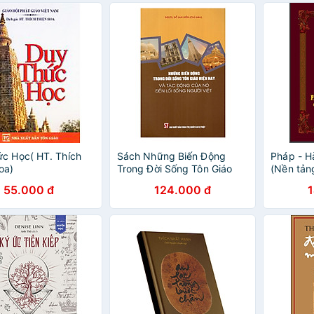
c Học( HT. Thích
Sách Những Biến Động
Pháp - H
oa)
Trong Đời Sống Tôn Giáo
(Nền tản
Hiện Nay Và Tác Động Của
X)
55.000 đ
124.000 đ
Nó Đến Lối Sống Người Việt