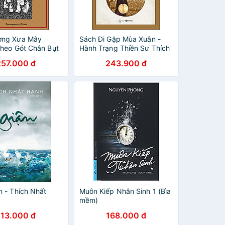
ờng Xưa Mây
Sách Đi Gặp Mùa Xuân -
Theo Gót Chân Bụt
Hành Trạng Thiền Sư Thích
Nhất Hạnh
Nhất Hạnh
257.000 đ
243.900 đ
n - Thích Nhất
Muôn Kiếp Nhân Sinh 1 (Bìa
mềm)
113.000 đ
168.000 đ