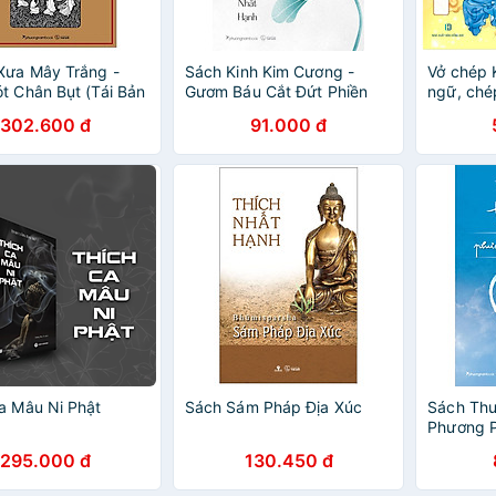
Xưa Mây Trắng -
Sách Kinh Kim Cương -
Vở chép 
t Chân Bụt (Tái Bản
Gươm Báu Cắt Đứt Phiền
ngữ, ché
Não
mờ và ché
302.600 đ
91.000 đ
mờ, 2 tr
hòan hảo
kinh, Ch
cầu bình
a Mâu Ni Phật
Sách Sám Pháp Địa Xúc
Sách Th
Phương 
295.000 đ
130.450 đ