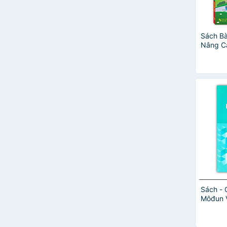
Sách Bà
Nâng C
Tập 1 (
Sách - 
Môđun 