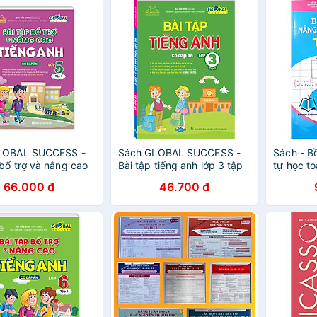
LOBAL SUCCESS -
Sách GLOBAL SUCCESS -
Sách - B
 bổ trợ và nâng cao
Bài tập tiếng anh lớp 3 tập
tự học to
nh lớp 5 tập 1 (Có
2 (Có đáp án)
66.000 đ
46.700 đ