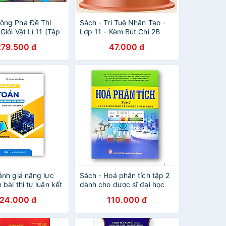
ông Phá Đề Thi
Sách - Trí Tuệ Nhân Tạo -
Giỏi Vật Lí 11 (Tập
Lớp 11 - Kèm Bút Chì 2B
Deli 33312-2B
279.500 đ
47.000 đ
ánh giá năng lực
Sách - Hoá phân tích tập 2
bài thi tự luận kết
dành cho dược sĩ đại học
 nghiệm
(DN)
124.000 đ
110.000 đ