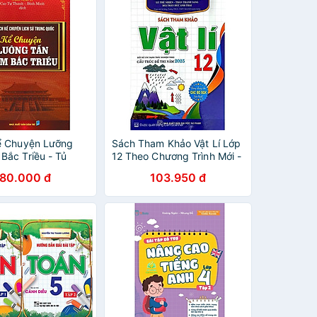
ể Chuyện Lưỡng
Sách Tham Khảo Vật Lí Lớp
Bắc Triều - Tủ
12 Theo Chương Trình Mới -
Chuyện Lịch Sử
Dùng Chung Các Bộ SGK
180.000 đ
103.950 đ
ốc - Hồng Ân
Hiện Hành - Hồng Ân