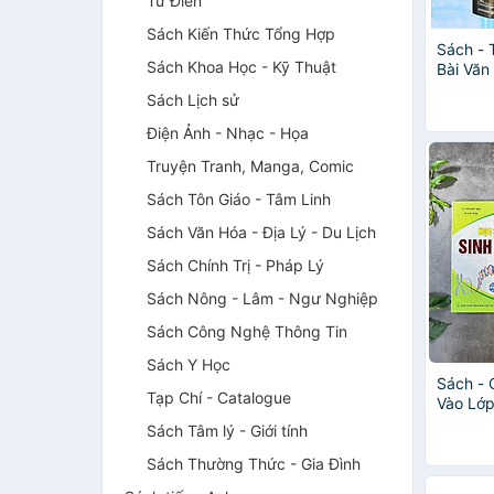
Từ Điển
Sách Kiến Thức Tổng Hợp
Sách - 
Sách Khoa Học - Kỹ Thuật
Bài Văn
Gia 202
Sách Lịch sử
Dương
Điện Ảnh - Nhạc - Họa
Truyện Tranh, Manga, Comic
Sách Tôn Giáo - Tâm Linh
Sách Văn Hóa - Địa Lý - Du Lịch
Sách Chính Trị - Pháp Lý
Sách Nông - Lâm - Ngư Nghiệp
Sách Công Nghệ Thông Tin
Sách Y Học
Sách - 
Tạp Chí - Catalogue
Vào Lớ
Học + B
Sách Tâm lý - Giới tính
Giỏi Si
(HA)
Sách Thường Thức - Gia Đình