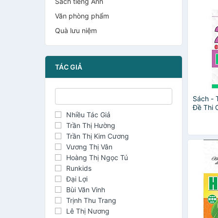
Sách tiếng Anh
Văn phòng phẩm
Quà lưu niệm
TÁC GIẢ
Sách -
Đề Thi 
Nhiều Tác Giả
Lịch Sử
Chức Kỳ
Trần Thị Hường
Trần Thị Kim Cương
Vương Thị Vân
Hoàng Thị Ngọc Tú
Runkids
Đại Lợi
Bùi Văn Vinh
Trịnh Thu Trang
Lê Thị Nương