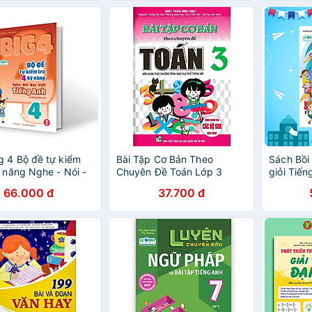
g 4 Bộ đề tự kiểm
Bài Tập Cơ Bản Theo
Sách Bồi
ỹ năng Nghe - Nói -
Chuyên Đề Toán Lớp 3
giỏi Tiến
iết (cơ bản và nâng
(Dùng Chung Cho Các Bộ
66.000 đ
37.700 đ
ếng Anh lớp 4 tập 1
SGK Hiện Hành)