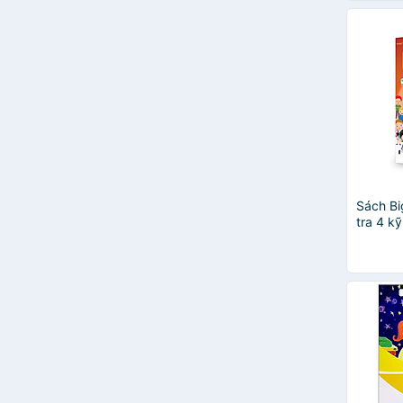
Sách Bi
tra 4 k
Đọc - V
cao) Ti
(Global)