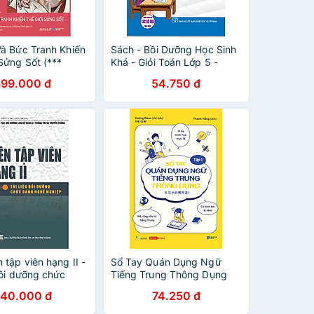
Và Bức Tranh Khiến
Sách - Bồi Dưỡng Học Sinh
Sửng Sốt (***
Khá - Giỏi Toán Lớp 5 -
 Quyền ***)
Dùng Chung Các Bộ SGK
399.000 đ
54.750 đ
Hiện Hành - Hồng Ân
 tập viên hạng II -
Sổ Tay Quán Dụng Ngữ
bồi dưỡng chức
Tiếng Trung Thông Dụng
ề nghiệp
Tập 1
40.000 đ
74.250 đ