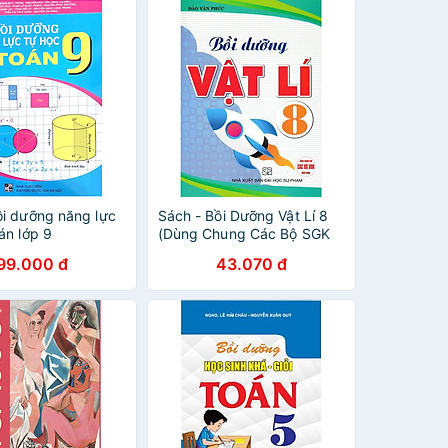
ồi dưỡng năng lực
Sách - Bồi Dưỡng Vật Lí 8
án lớp 9
(Dùng Chung Các Bộ SGK
Hiện Hành) (HA-MK)
99.000 đ
43.070 đ