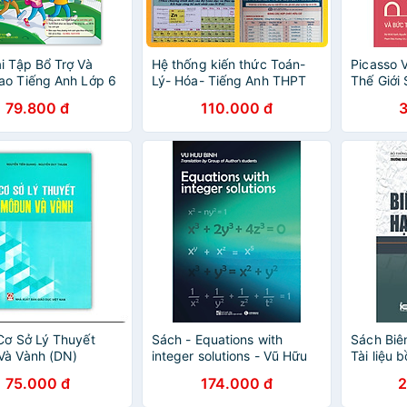
i Tập Bổ Trợ Và
Hệ thống kiến thức Toán-
Picasso 
ao Tiếng Anh Lớp 6
Lý- Hóa- Tiếng Anh THPT
Thế Giới 
Có Đáp Án)
(Combo 7 tựa)
Sách Bản
79.800 đ
110.000 đ
Cơ Sở Lý Thuyết
Sách - Equations with
Sách Biên
Và Vành (DN)
integer solutions - Vũ Hữu
Tài liệu 
Bình 2025
danh ngh
75.000 đ
174.000 đ
2