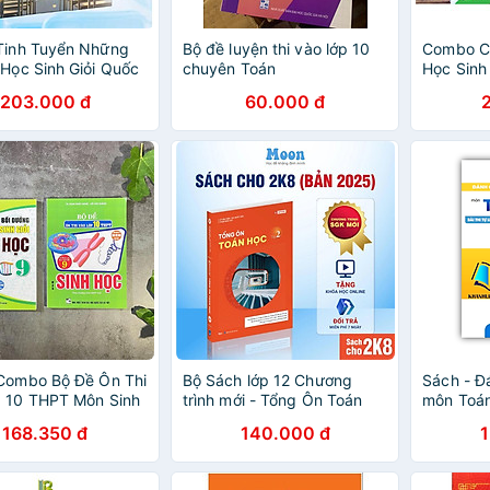
Tinh Tuyển Những
Bộ đề luyện thi vào lớp 10
Combo C
 Học Sinh Giỏi Quốc
chuyên Toán
Học Sinh 
5 - Trần Thùy
1 + 2)
203.000 đ
60.000 đ
Combo Bộ Đề Ôn Thi
Bộ Sách lớp 12 Chương
Sách - Đ
p 10 THPT Môn Sinh
trình mới - Tổng Ôn Toán
môn Toán 
ồi Dưỡng Học Sinh
Học (Tập 1/Tập 2 Tùy Chọn)
hợp trắc
168.350 đ
140.000 đ
nh Học 9 (Bộ 2 Cuốn)
- MoonBook