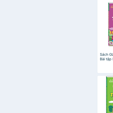
Lê Vũ Việt Anh
Nguyễn Đức Tấn
Nguyễn Nga
Phan Hồ Điệp
Trần Thị Kim Cương - Tạ Hoàng
Đồng
Vũ Nhung
Xuân Bá
Alison Head And Louis Fidge
Sách G
Bùi Thị Huyền Trang
Bài tập
Bùi Văn Vinh (Chủ Biên)
tiếng A
Carol Vordermam
đáp án)
Chính An
Đăng Khoa
Đinh An Kỳ
Dương Hằng
Dương Hương - Thuỳ Dương
Einstein books
Gehenna
Hà Thị Thùy Dương