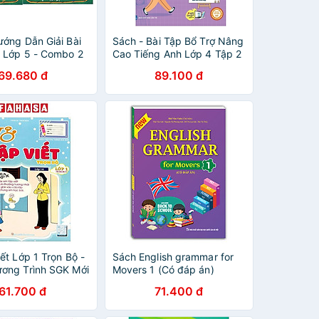
ướng Dẫn Giải Bài
Sách - Bài Tập Bổ Trợ Nâng
 Lớp 5 - Combo 2
Cao Tiếng Anh Lớp 4 Tập 2
m Sát SGK Cánh
(MC)
69.680 đ
89.100 đ
ồng Ân
ết Lớp 1 Trọn Bộ -
Sách English grammar for
ơng Trình SGK Mới
Movers 1 (Có đáp án)
61.700 đ
71.400 đ