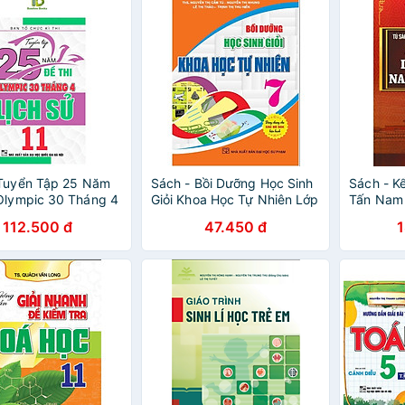
 Tuyển Tập 25 Năm
Sách - Bồi Dưỡng Học Sinh
Sách - K
Olympic 30 Tháng 4
Giỏi Khoa Học Tự Nhiên Lớp
Tấn Nam 
 Lớp 11 - Ban Tổ
7 - Dùng Chung Các Bộ
Sách Kể 
112.500 đ
47.450 đ
 Thi - Hồng Ân
SGK Hiện Hành - Hồng Ân
Trung Qu