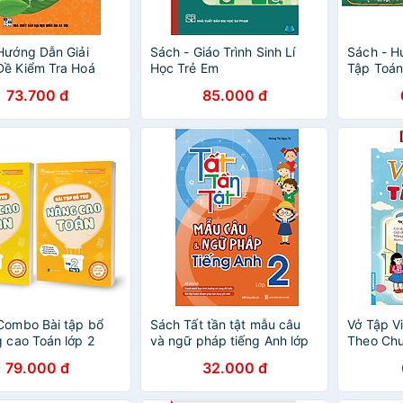
Hướng Dẫn Giải
Sách - Giáo Trình Sinh Lí
Sách - H
Đề Kiểm Tra Hoá
Học Trẻ Em
Tập Toán
 11 - Dùng Chung
Tập - Bá
73.700 đ
85.000 đ
c Bộ SGK Hiện Hành
Diều - H
Ân
Combo Bài tập bổ
Sách Tất tần tật mẫu câu
Vở Tập Vi
g cao Toán lớp 2
và ngữ pháp tiếng Anh lớp
Theo Chư
2
79.000 đ
32.000 đ