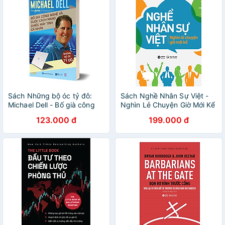
Sách Những bộ óc tỷ đô:
Sách Nghề Nhân Sự Việt -
Michael Dell - Bố già công
Nghìn Lẻ Chuyện Giờ Mới Kể
nghệ và cuộc cách mạng
123.000 đ
199.000 đ
chiếc máy tính cá nhân