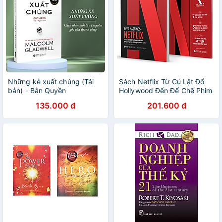
Những kẻ xuất chúng (Tái
Sách Netflix Từ Cú Lật Đổ
bản) - Bản Quyền
Hollywood Đến Đế Chế Phim
Thống Trị Toàn Cầu ( Tặng
135.000 đ
201.600 đ
kèm sổ tay)