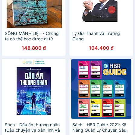
SỐNG MÃNH LIỆT - Chúng
Lý Gia Thành và Trường
ta có thể học được gì từ
Giang
những người khuyết tật
148.800 đ
104.400 đ
thành công? - Rainer
Zitelmann - Nguyễn Bích
Lan dịch - NXB Phụ Nữ
Sách - Dấu ấn thương nhân
Sách - HBR Guide 2021: Kỹ
(Câu chuyện về bản lĩnh và
Năng Quản Lý Chuyên Sâu