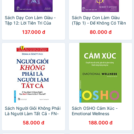
Sách Dạy Con Làm Giàu -
Sách Dạy Con Làm Giàu
Tập 12: Lời Tiên Tri Của
(Tập 1) - Để Không Có Tiền
Người Cha Giàu (Tái Bản
Vẫn Tạo Ra Tiền
137.000 đ
80.000 đ
2016)
Sách Người Giỏi Không Phải
Sách OSHO Cảm Xúc -
Là Người Làm Tất Cả - FN-
Emotional Wellness
MK
58.000 đ
188.000 đ