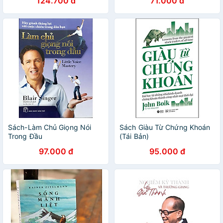
124.700 đ
71.000 đ
Quả
Sách-Làm Chủ Giọng Nói
Sách Giàu Từ Chứng Khoán
Trong Đầu
(Tái Bản)
97.000 đ
95.000 đ