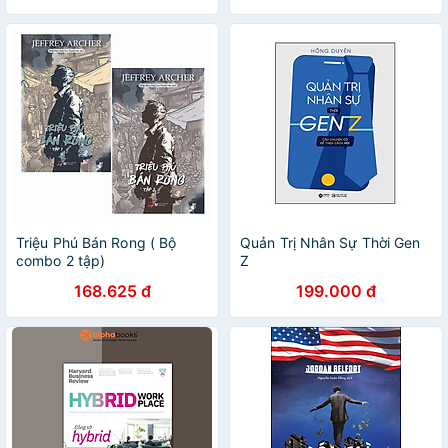
Triệu Phú Bán Rong ( Bộ
Quản Trị Nhân Sự Thời Gen
combo 2 tập)
Z
168.625 đ
199.000 đ