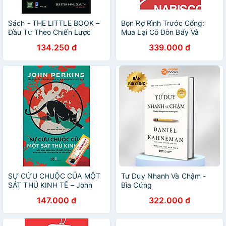
Sách - THE LITTLE BOOK –
Bọn Rợ Rình Trước Cổng:
Đầu Tư Theo Chiến Lược
Mua Lại Có Đòn Bẩy Và
Phòng Thủ (Ben Stein và Phil
Thương Vụ Đình Đám RJR
134.250 đ
339.000 đ
DeMuth)
Nabisco
SỰ CỨU CHUỘC CỦA MỘT
Tư Duy Nhanh Và Chậm -
SÁT THỦ KINH TẾ – John
Bìa Cứng
Perkins – Trần Trọng Hải
147.000 đ
322.000 đ
Minh dịch – Nhã Nam - NXB
Dân Trí (chương trình từ
25/8 tới 8/9/2025)