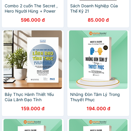
Combo 2 cuốn The Secret ,
Sách Doanh Nghiệp Của
Hero Người Hùng + Power
Thế Kỷ 21
Sức Mạnh
596.000 đ
85.000 đ
Bảy Thực Hành Thiết Yếu
Những Đòn Tâm Lý Trong
Của Lãnh Đạo Tỉnh
Thuyết Phục
Thức(Seven Practices of a
159.000 đ
194.000 đ
Mindful Leader) - PACE185