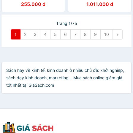
niềm tin trên thương trường)
Từ Harvard Business Review
255.000 đ
1.011.000 đ
( Bộ 10 cuốn + tặng kèm
boxset)
Trang 1/75
1
2
3
4
5
6
7
8
9
10
»
Sách hay về kinh tế, kinh doanh ở nhiều chủ đề: khởi nghiệp,
sách dạy kinh doanh, marketing... Mua sách online giảm giá
tốt nhất tại GiaSach.com