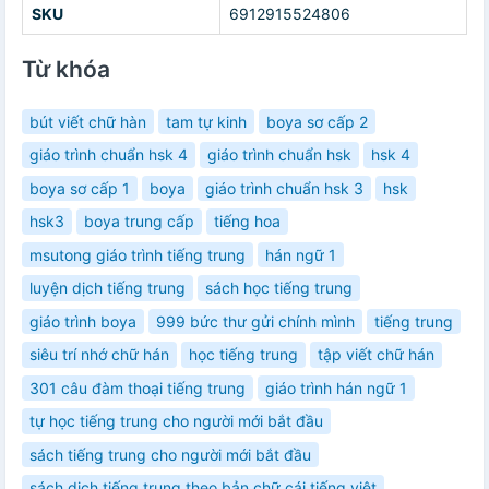
SKU
6912915524806
Từ khóa
bút viết chữ hàn
tam tự kinh
boya sơ cấp 2
giáo trình chuẩn hsk 4
giáo trình chuẩn hsk
hsk 4
boya sơ cấp 1
boya
giáo trình chuẩn hsk 3
hsk
hsk3
boya trung cấp
tiếng hoa
msutong giáo trình tiếng trung
hán ngữ 1
luyện dịch tiếng trung
sách học tiếng trung
giáo trình boya
999 bức thư gửi chính mình
tiếng trung
siêu trí nhớ chữ hán
học tiếng trung
tập viết chữ hán
301 câu đàm thoại tiếng trung
giáo trình hán ngữ 1
tự học tiếng trung cho người mới bắt đầu
sách tiếng trung cho người mới bắt đầu
sách dịch tiếng trung theo bản chữ cái tiếng việt