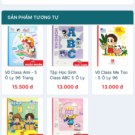
SẢN PHẨM TƯƠNG TỰ
Vở Class Ami - 5
Tập Học Sinh
Vở Class Me Too
Ô Ly 96 Trang
Class ABC 5 Ô Ly
- 5 Ô Ly 96
ĐL 100g/m2 -
Vuông 96 Trang
Trang 100gsm -
15.500 đ
13.000 đ
13.000 đ
Hồng Hà TM-
100gsm - Hồng
Hồng Hà 0303
0372 (Mẫu Màu
Hà 0315 (Mẫu
(Mẫu Màu Giao
Giao Ngẫu
Sản Phẩm Giao
Ngẫu Nhiên)
Nhiên)
Ngẫu Nhiên)