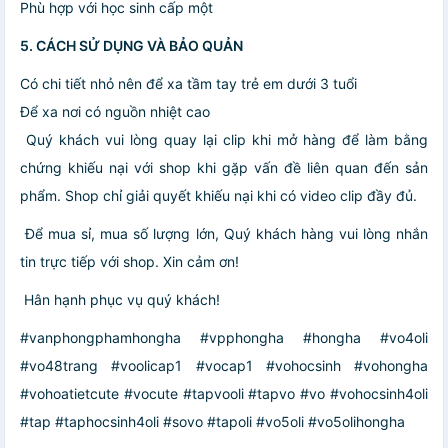
Phù hợp với học sinh cấp một
5. CÁCH SỬ DỤNG VÀ BẢO QUẢN
Có chi tiết nhỏ nên để xa tầm tay trẻ em dưới 3 tuổi
Để xa nơi có nguồn nhiệt cao
️ Quý khách vui lòng quay lại clip khi mở hàng để làm bằng
chứng khiếu nại với shop khi gặp vấn đề liên quan đến sản
phẩm. Shop chỉ giải quyết khiếu nại khi có video clip đầy đủ.
️ Để mua sỉ, mua số lượng lớn, Quý khách hàng vui lòng nhắn
tin trực tiếp với shop. Xin cảm ơn!
️ Hân hạnh phục vụ quý khách!
#vanphongphamhongha #vpphongha #hongha #vo4oli
#vo48trang #voolicap1 #vocap1 #vohocsinh #vohongha
#vohoatietcute #vocute #tapvooli #tapvo #vo #vohocsinh4oli
#tap #taphocsinh4oli #sovo #tapoli #vo5oli #vo5olihongha