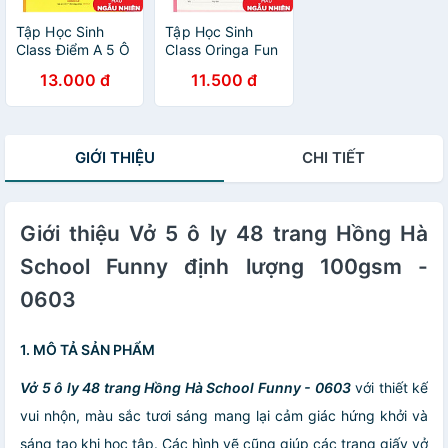
Tập Học Sinh
Tập Học Sinh
Class Điểm A 5 Ô
Class Oringa Fun
Ly Vuông 96
5 Ô Ly Vuông 96
13.000 đ
11.500 đ
Trang 100gsm -
Trang 80gsm -
Hồng Hà 0317
Hồng Hà 0319
(Mẫu Sản Phẩm
(Mẫu Sản Phẩm
Giao Ngẫu
Giao Ngẫu
GIỚI THIỆU
CHI TIẾT
Nhiên)
Nhiên)
Giới thiệu Vở 5 ô ly 48 trang Hồng Hà
School Funny định lượng 100gsm -
0603
1. MÔ TẢ SẢN PHẨM
Vở 5 ô ly 48 trang Hồng Hà School Funny - 0603
với thiết kế
vui nhộn, màu sắc tươi sáng mang lại cảm giác hứng khởi và
sáng tạo khi học tập. Các hình vẽ cũng giúp các trang giấy vở