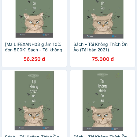
[Mã LIFEXANH03 giảm 10%
Sách - Tôi Không Thích Ồn
đơn 500K] Sách - Tôi không
Ào (Tái bản 2021)
thích ồn ào
[AZVietNam]
56.250 đ
75.000 đ
Sách - Tôi Không Thích Ồn
Sách - Tôi Không Thích Ồn