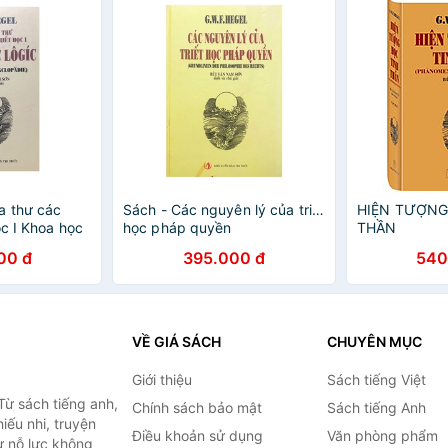
a thư các
Sách - Các nguyên lý của triết
HIỆN TƯỢNG
ọc I Khoa học
học pháp quyền
THẦN
Thức )
00 đ
395.000 đ
540
VỀ GIÁ SÁCH
CHUYÊN MỤC
Giới thiệu
Sách tiếng Việt
Từ sách tiếng anh,
Chính sách bảo mật
Sách tiếng Anh
hiếu nhi, truyện
Điều khoản sử dụng
Văn phòng phẩm
ự nỗ lực không