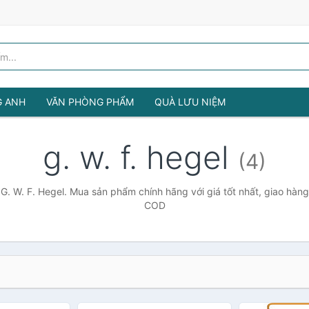
G ANH
VĂN PHÒNG PHẨM
QUÀ LƯU NIỆM
g. w. f. hegel
(4)
G. W. F. Hegel. Mua sản phẩm chính hãng với giá tốt nhất, giao hàng
COD