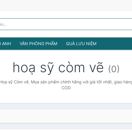
G ANH
VĂN PHÒNG PHẨM
QUÀ LƯU NIỆM
hoạ sỹ còm vẽ
(0)
Hoạ sỹ Còm vẽ. Mua sản phẩm chính hãng với giá tốt nhất, giao hàng
COD