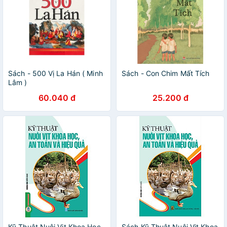
Sách - 500 Vị La Hán ( Minh
Sách - Con Chim Mất Tích
Lâm )
60.040 đ
25.200 đ
Kỹ Thuật Nuôi Vịt Khoa Học,
Sách Kỹ Thuật Nuôi Vịt Khoa