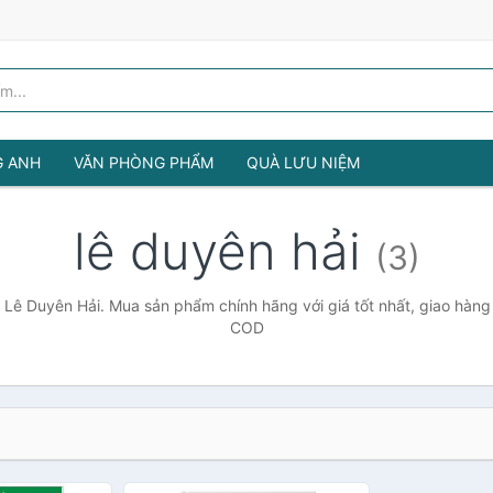
G ANH
VĂN PHÒNG PHẨM
QUÀ LƯU NIỆM
lê duyên hải
(3)
 Lê Duyên Hải. Mua sản phẩm chính hãng với giá tốt nhất, giao hàng 
COD