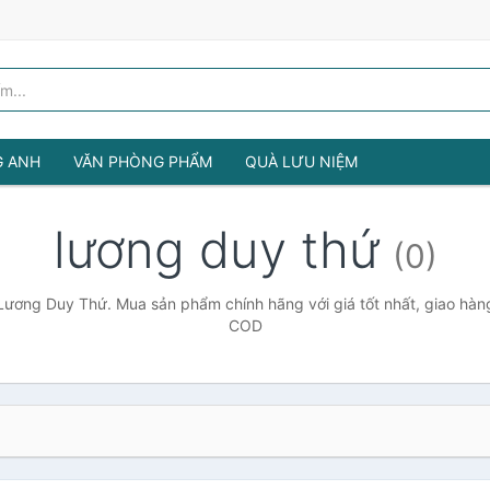
G ANH
VĂN PHÒNG PHẨM
QUÀ LƯU NIỆM
lương duy thứ
(0)
Lương Duy Thứ. Mua sản phẩm chính hãng với giá tốt nhất, giao hàng
COD