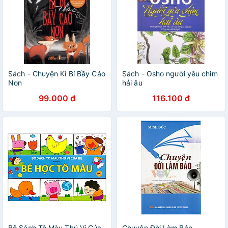
Sách - Chuyện Kì Bí Bầy Cáo
Sách - Osho người yêu chim
Non
hải âu
99.000 đ
116.100 đ
Bộ Sách Tô Màu Thú Vị Của
Chuyện Đời Làm Báo