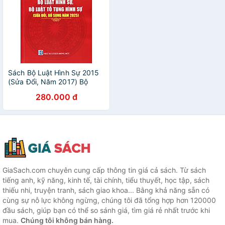
Sách Bộ Luật Hình Sự 2015
(Sửa Đổi, Năm 2017) Bộ
Luật Tố Tụng Hình Sự Luật
280.000 đ
Tổ Chức Cơ Quan Điều Tra
Hình Sự Luật Thi Hành Tạm
Giữ Tạm Giam
GiaSach.com chuyên cung cấp thông tin giá cả sách. Từ sách
tiếng anh, kỹ năng, kinh tế, tài chính, tiểu thuyết, học tập, sách
thiếu nhi, truyện tranh, sách giao khoa... Bằng khả năng sẵn có
cùng sự nỗ lực không ngừng, chúng tôi đã tổng hợp hơn 120000
đầu sách, giúp bạn có thể so sánh giá, tìm giá rẻ nhất trước khi
mua.
Chúng tôi không bán hàng.