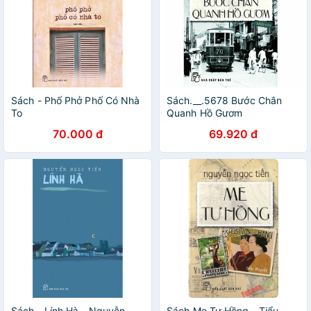
Sách - Phố Phở Phố Có Nhà
Sách.__.5678 Bước Chân
To
Quanh Hồ Gươm
70.000 đ
69.920 đ
Sách - Lính Hà - Nguyễn
Sách Me Tư Hồng - Tiểu