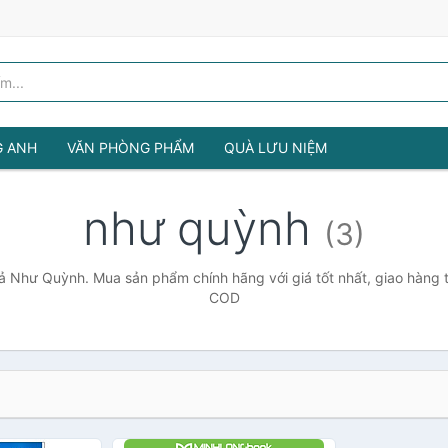
G ANH
VĂN PHÒNG PHẨM
QUÀ LƯU NIỆM
như quỳnh
(3)
ả Như Quỳnh. Mua sản phẩm chính hãng với giá tốt nhất, giao hàng t
COD