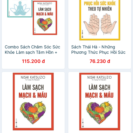
Combo Sách Chăm Sóc Sức
Sách Thái Hà - Những
Khỏe Làm sạch Tâm Hồn +
Phương Thức Phục Hồi Sức
Làm sạch Mạch và máu ( Bộ
Khỏe Theo Tự Nhiên (Tái
115.200 đ
76.230 đ
2 cuốn)
Bản 2021) - Nishi Katsuzo