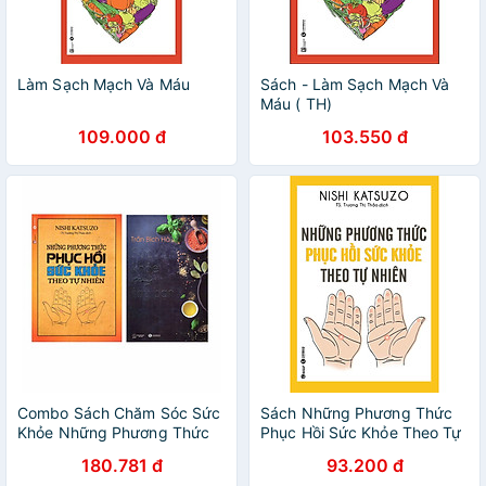
Làm Sạch Mạch Và Máu
Sách - Làm Sạch Mạch Và
Máu ( TH)
109.000 đ
103.550 đ
Combo Sách Chăm Sóc Sức
Sách Những Phương Thức
Khỏe Những Phương Thức
Phục Hồi Sức Khỏe Theo Tự
Phục Hồi Sức Khỏe Theo Tự
Nhiên
180.781 đ
93.200 đ
Nhiên (Tái Bản) + Sức Khỏe