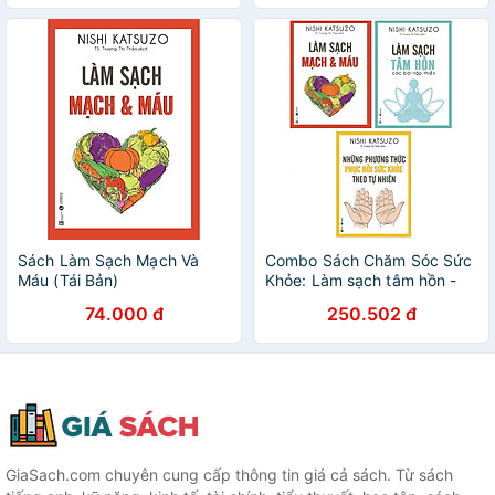
Trong Tay Bạn
Sách Làm Sạch Mạch Và
Combo Sách Chăm Sóc Sức
Máu (Tái Bản)
Khỏe: Làm sạch tâm hồn -
Các bài tập thiền + Làm
74.000 đ
250.502 đ
Sạch Mạch Máu + Những
Phương Thức Phục Hồi Sức
Khỏe Theo Tự Nhiên
GiaSach.com chuyên cung cấp thông tin giá cả sách. Từ sách