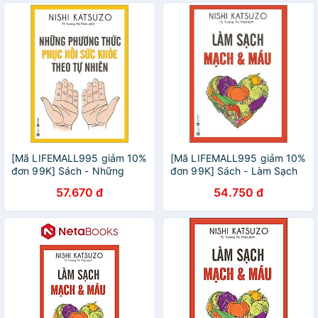
[Mã LIFEMALL995 giảm 10%
[Mã LIFEMALL995 giảm 10%
đơn 99K] Sách - Những
đơn 99K] Sách - Làm Sạch
Phương Thức Phục Hồi Sức
Mạch Và Máu
57.670 đ
54.750 đ
Khỏe Theo Tự Nhiên