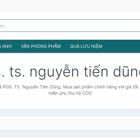
G ANH
VĂN PHÒNG PHẨM
QUÀ LƯU NIỆM
. ts. nguyễn tiến dũ
ả PGS. TS. Nguyễn Tiến Dũng. Mua sản phẩm chính hãng với giá tốt 
miễn phí, thu hộ COD