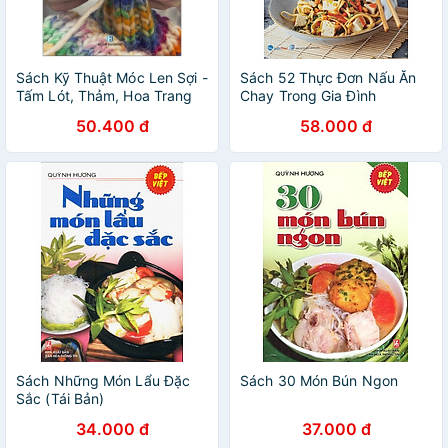
Sách Kỹ Thuật Móc Len Sợi -
Sách 52 Thực Đơn Nấu Ăn
Tấm Lót, Thảm, Hoa Trang
Chay Trong Gia Đình
Trí, Giày, Nón, Giỏ Sách...
50.400 đ
58.000 đ
Sách Những Món Lẩu Đặc
Sách 30 Món Bún Ngon
Sắc (Tái Bản)
34.000 đ
37.000 đ