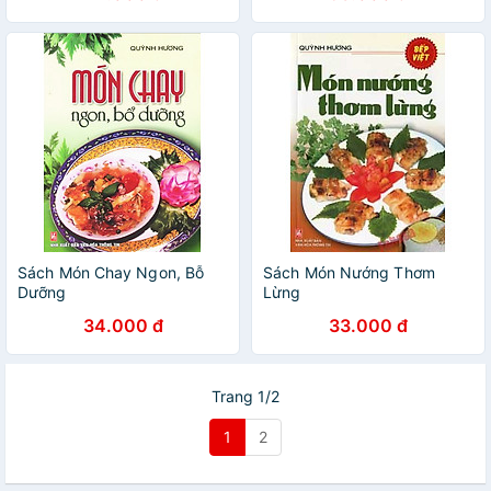
đặc sắc tập 1- ( VT )
Sách Món Chay Ngon, Bỗ
Sách Món Nướng Thơm
Dưỡng
Lừng
34.000 đ
33.000 đ
Trang 1/2
1
2