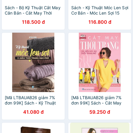
Sách - Bộ Kỹ Thuật Cắt May
Sách - Kỹ Thuật Móc Len Sợi
Căn Bản - Cắt May Thời
Cơ Bản - Móc Len Sợi 15
Trang - Các Kiểu Váy, Áo,
Mẫu Thời Trang - Móc Len
118.500 đ
116.800 đ
Thời Trang Nữ (Bộ 2 Cuốn)
Sợi Tấm Lót, Thảm (Bộ 3
Cuốn)
[Mã LTBAUAB26 giảm 7%
[Mã LTBAUAB26 giảm 7%
đơn 99K] Sách - Kỹ Thuật
đơn 99K] Sách - Cắt May
Móc Len Sợi - 15 Mẫu Thời
Thời Trang - Các Kiểu Váy,
41.080 đ
59.250 đ
Trang Dạo Phố
Áo, Thời Trang Nữ