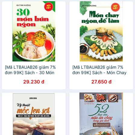
[Mã LTBAUAB26 giảm 7%
[Mã LTBAUAB26 giảm 7%
đơn 99K] Sách - 30 Món
đơn 99K] Sách - Món Chay
Bún Ngon (Quỳnh Hương)
Ngon, Dễ Làm
29.230 đ
27.650 đ