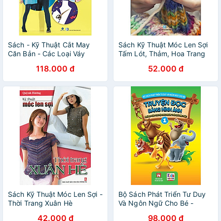
Sách - Kỹ Thuật Cắt May
Sách Kỹ Thuật Móc Len Sợi
Căn Bản - Các Loại Váy
Tấm Lót, Thảm, Hoa Trang
Trang Phục Nam - Nữ -
Trí, Giày, Nón, Giỏ Sách... (
118.000 đ
52.000 đ
Thiếu Nhi - Năm 2022 -
Quỳnh Hương )
Quỳnh Hương
Sách Kỹ Thuật Móc Len Sợi -
Bộ Sách Phát Triển Tư Duy
Thời Trang Xuân Hè
Và Ngôn Ngữ Cho Bé -
Truyện Đọc Bằng Hình Ảnh -
42.000 đ
98.000 đ
Truyện Ngụ Ngôn Thế giới