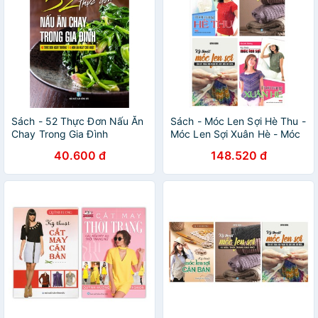
Sách - 52 Thực Đơn Nấu Ăn
Sách - Móc Len Sợi Hè Thu -
Chay Trong Gia Đình
Móc Len Sợi Xuân Hè - Móc
Len Sợi 15 Mẫu Thời Trang -
40.600 đ
148.520 đ
Móc Len Sợi Tấm Lót, Thảm
(Bộ 4 Cuốn)