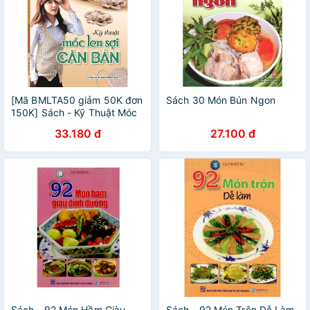
[Mã BMLTA50 giảm 50K đơn
Sách 30 Món Bún Ngon
150K] Sách - Kỹ Thuật Móc
Len Sợi Cơ Bản (Quỳnh
33.180 đ
27.100 đ
Hương)
Sách - 92 Món Hầm Giàu
Sách - 92 Món Trộn Dễ Làm