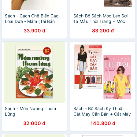
Sách - Cách Chế Biến Các
Sách Bộ Sách Móc Len Sợi
Loại Dưa - Mắm (Tái Bản
15 Mẫu Thời Trang + Móc
2015)
Len Sợi Tấm Lót, Thảm (Bộ 2
33.900 đ
83.200 đ
Cuốn)
Sách - Món Nướng Thơm
Sách - Bộ Sách Kỹ Thuật
Lừng
Cắt May Căn Bản + Cắt May
Thời Trang - Các Kiểu Váy,
32.000 đ
140.800 đ
Áo, Thời Trang Nữ (Bộ 2
Cuốn)