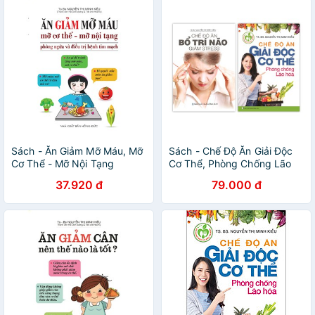
Sách - Ăn Giảm Mỡ Máu, Mỡ
Sách - Chế Độ Ăn Giải Độc
Cơ Thể - Mỡ Nội Tạng
Cơ Thể, Phòng Chống Lão
Hóa - Chế Độ Ăn Bổ Trí Não,
37.920 đ
79.000 đ
Giảm Stress (Bộ 2 Cuốn)