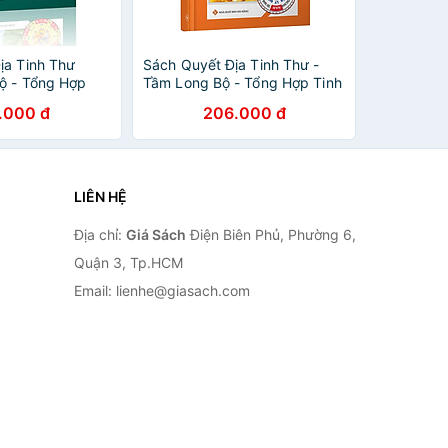
ịa Tinh Thư
Sách Quyết Địa Tinh Thư -
ộ - Tổng Hợp
Tầm Long Bộ - Tổng Hợp Tinh
 Lý Phong Thủy
Hoa Địa Lý Phong Thủy Trân
.000 đ
206.000 đ
Ẩn (Tập 1)
Tàng Bí Bản (Tập 1)
LIÊN HỆ
Địa chỉ:
Giá Sách
Điện Biên Phủ, Phường 6,
Quận 3, Tp.HCM
Email: lienhe@giasach.com