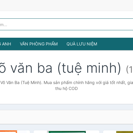
G ANH
VĂN PHÒNG PHẨM
QUÀ LƯU NIỆM
õ văn ba (tuệ minh)
(
Võ Văn Ba (Tuệ Minh). Mua sản phẩm chính hãng với giá tốt nhất, gi
thu hộ COD