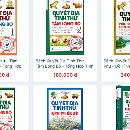
Thư - Tầm
Sách Quyết Địa Tinh Thư -
Sách Quyết Đ
 - Tổng Hợp
Tầm Long Bộ - Tổng Hợp Tinh
Phú - Đồ Hìn
 Phong Thủy
Hoa Địa Lý Phong Thủy Trân
Cơ Mật Giáo
00 đ
180.000 đ
240
n
Tàng Bí Bản (Tập 2)