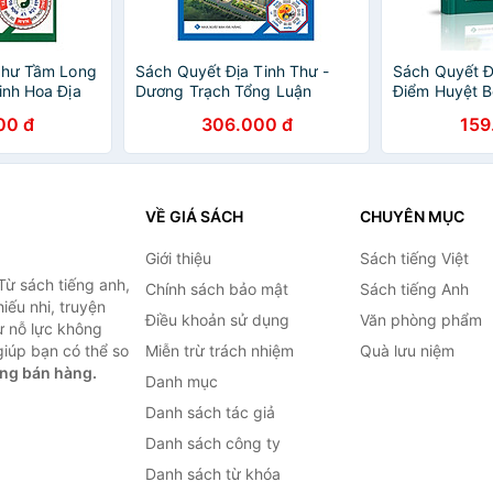
Thư Tầm Long
Sách Quyết Địa Tinh Thư -
Sách Quyết Đ
inh Hoa Địa
Dương Trạch Tổng Luận
Điểm Huyệt B
rân Tàng Bí
Tinh Hoa Địa
00 đ
306.000 đ
159
Trân Tàng Bí 
VỀ GIÁ SÁCH
CHUYÊN MỤC
Giới thiệu
Sách tiếng Việt
Từ sách tiếng anh,
Chính sách bảo mật
Sách tiếng Anh
hiếu nhi, truyện
Điều khoản sử dụng
Văn phòng phẩm
ự nỗ lực không
iúp bạn có thể so
Miễn trừ trách nhiệm
Quà lưu niệm
ng bán hàng.
Danh mục
Danh sách tác giả
Danh sách công ty
Danh sách từ khóa