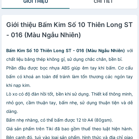
GIỚI THIỆU
CHI TIẾT
Giới thiệu Bấm Kim Số 10 Thiên Long ST
- 016 (Màu Ngẫu Nhiên)
Bấm Kim Số 10 Thiên Long ST - 016 (Màu Ngẫu Nhiên)
với
chất liệu bằng thép không gỉ, sử dụng chắc chắn, bền bỉ.
Phần đầu được bọc nhựa ABS giúp êm tay khi bấm. Cơ cấu
bấm có khoá an toàn để tránh làm tổn thương các ngón tay
khi nạp kim.
Lò xo có độ đàn hồi tốt, bền khi sử dụng. Thiết kế thông minh,
nhỏ gọn, cầm thuận tay, bấm nhẹ, sử dụng thuận tiện và dễ
dàng.
Bấm nhẹ nhàng, có thể bấm được 12 tờ A4 (80gsm).
Giá sản phẩm trên Tiki đã bao gồm thuế theo luật hiện hành.
Bên cạnh đó, tuỳ vào loại sản phẩm, hình thức và địa chỉ giao