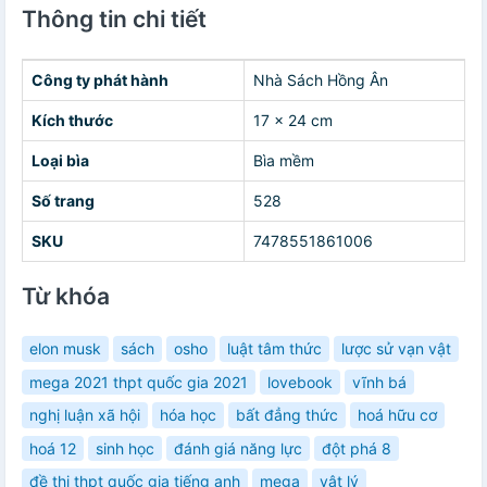
Thông tin chi tiết
Công ty phát hành
Nhà Sách Hồng Ân
Kích thước
17 x 24 cm
Loại bìa
Bìa mềm
Số trang
528
SKU
7478551861006
Từ khóa
elon musk
sách
osho
luật tâm thức
lược sử vạn vật
mega 2021 thpt quốc gia 2021
lovebook
vĩnh bá
nghị luận xã hội
hóa học
bất đẳng thức
hoá hữu cơ
hoá 12
sinh học
đánh giá năng lực
đột phá 8
đề thi thpt quốc gia tiếng anh
mega
vật lý