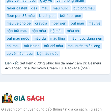
giấy vẽ màu nước
giấy vẽ
văn phòng phẩm
faber castell
deli
màu
màu nước
bút lông màu
fiber pen 36 màu
brush pen
bút fiber pen
màu vẽ cho bé
crayola
fiber pen
bút màu
màu vẽ
hộp bút màu
hộp màu
bộ màu
màu chì
bút màu nước
màu dạ
màu lông
màu nước dạng nén
chì màu
bút brush
bút chì màu
màu nước thiên long
cọ vẽ màu nước
bộ màu nước
Liên kết:
Set kem dưỡng phục hồi da nhạy cảm Dr. Belmeur
Advanced Cica Recovery Cream Full Package (5SP)
GiaSach.com chuyên cung cấp thông tin giá cả sách. Từ sách