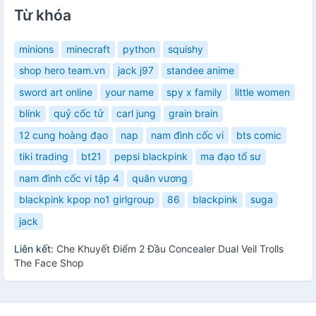
Từ khóa
minions
minecraft
python
squishy
shop hero team.vn
jack j97
standee anime
sword art online
your name
spy x family
little women
blink
quỷ cốc tử
carl jung
grain brain
12 cung hoàng đạo
nap
nam đình cốc vi
bts comic
tiki trading
bt21
pepsi blackpink
ma đạo tổ sư
nam đình cốc vi tập 4
quân vương
blackpink kpop no1 girlgroup
86
blackpink
suga
jack
Liên kết:
Che Khuyết Điểm 2 Đầu Concealer Dual Veil Trolls
The Face Shop