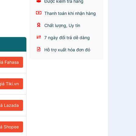
Được kiểm tra hàng
Thanh toán khi nhận hàng
Chất lượng, Uy tín
7 ngày đổi trả dễ dàng
Hỗ trợ xuất hóa đơn đỏ
iá Fahasa
iá Tiki.vn
iá Lazada
iá Shopee