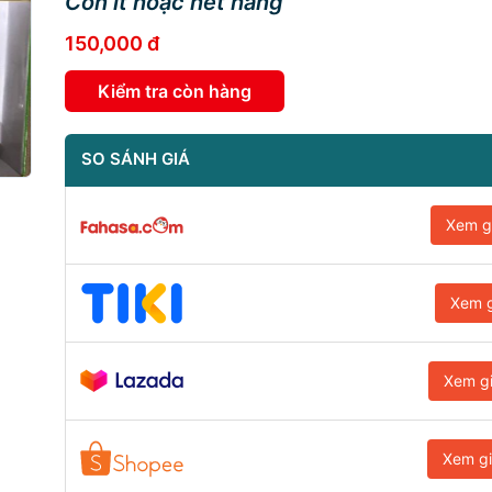
Còn ít hoặc hết hàng
150,000 đ
Kiểm tra còn hàng
SO SÁNH GIÁ
Xem g
Xem g
Xem g
Xem g