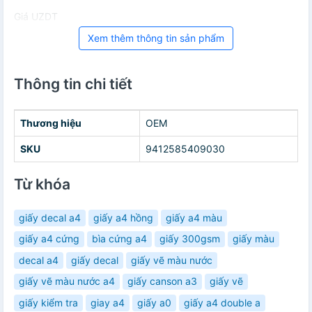
Giá UZDT
Xem thêm thông tin sản phẩm
Thông tin chi tiết
Thương hiệu
OEM
SKU
9412585409030
Từ khóa
giấy decal a4
giấy a4 hồng
giấy a4 màu
giấy a4 cứng
bìa cứng a4
giấy 300gsm
giấy màu
decal a4
giấy decal
giấy vẽ màu nước
giấy vẽ màu nước a4
giấy canson a3
giấy vẽ
giấy kiểm tra
giay a4
giấy a0
giấy a4 double a