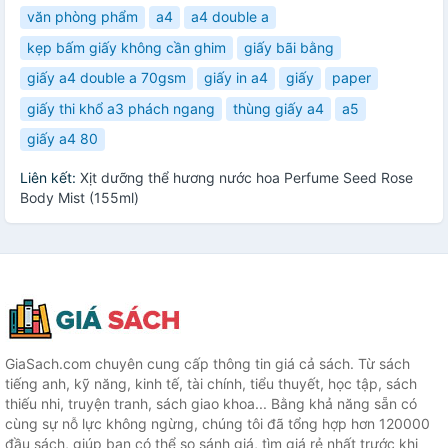
văn phòng phẩm
a4
a4 double a
kẹp bấm giấy không cần ghim
giấy bãi bằng
giấy a4 double a 70gsm
giấy in a4
giấy
paper
giấy thi khổ a3 phách ngang
thùng giấy a4
a5
giấy a4 80
Liên kết:
Xịt dưỡng thể hương nước hoa Perfume Seed Rose
Body Mist (155ml)
GiaSach.com chuyên cung cấp thông tin giá cả sách. Từ sách
tiếng anh, kỹ năng, kinh tế, tài chính, tiểu thuyết, học tập, sách
thiếu nhi, truyện tranh, sách giao khoa... Bằng khả năng sẵn có
cùng sự nỗ lực không ngừng, chúng tôi đã tổng hợp hơn 120000
đầu sách, giúp bạn có thể so sánh giá, tìm giá rẻ nhất trước khi