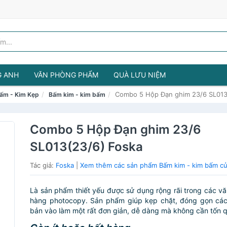
G ANH
VĂN PHÒNG PHẨM
QUÀ LƯU NIỆM
Combo 5 Hộp Đạn ghim 23/6 SL013
ấm - Kim Kẹp
Bấm kim - kim bấm
Combo 5 Hộp Đạn ghim 23/6
SL013(23/6) Foska
Tác giả:
Foska
|
Xem thêm các sản phẩm Bấm kim - kim bấm c
Là sản phẩm thiết yếu được sử dụng rộng rãi trong các v
hàng photocopy. Sản phẩm giúp kẹp chặt, đóng gọn các 
bản vào làm một rất đơn giản, dễ dàng mà không cần tốn q