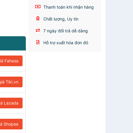
Thanh toán khi nhận hàng
Chất lượng, Uy tín
7 ngày đổi trả dễ dàng
Hỗ trợ xuất hóa đơn đỏ
iá Fahasa
iá Tiki.vn
iá Lazada
iá Shopee