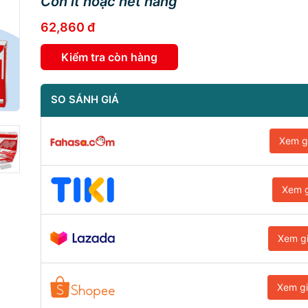
Còn ít hoặc hết hàng
62,860 đ
Kiểm tra còn hàng
SO SÁNH GIÁ
Xem g
Xem g
Xem g
Xem g