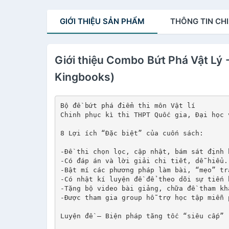
GIỚI THIỆU
SẢN PHẨM
THÔNG TIN
CHI
Giới thiệu Combo Bứt Phá Vật Lý 
Kingbooks)
Bộ đề bứt phá điểm thi môn Vật lí
Chinh phục kì thi THPT Quốc gia, Đại học 
8 Lợi ích “Đặc biệt” của cuốn sách:
-Đề thi chọn lọc, cập nhật, bám sát định 
-Có đáp án và lời giải chi tiết, dễ hiểu.
-Bật mí các phương pháp làm bài, “mẹo” tr
-Có nhật kí luyện đề để theo dõi sự tiến 
-Tặng bộ video bài giảng, chữa đề tham kh
-Được tham gia group hỗ trợ học tập miễn 
Luyện đề – Biện pháp tăng tốc “siêu cấp”