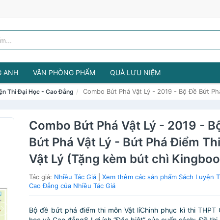
G ANH
VĂN PHÒNG PHẨM
QUÀ LƯU NIỆM
Combo Bứt Phá Vật Lý - 2019 - Bộ Đề Bứt Ph
ện Thi Đại Học - Cao Đẳng
Combo Bứt Phá Vật Lý - 2019 - B
Bứt Phá Vật Lý - Bứt Phá Điểm Th
Vật Lý (Tặng kèm bút chì Kingboo
Tác giả:
Nhiều Tác Giả
|
Xem thêm các sản phẩm Sách Luyện Th
Cao Đẳng của Nhiều Tác Giả
Bộ đề bứt phá điểm thi môn Vật líChinh phục kì thi THPT 
học và Cao đẳng8 Lợi ích “Đặc biệt” của cuốn sách:-Đề thi 