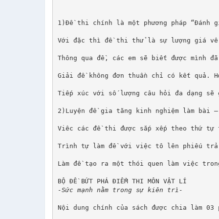
1)Đề thi chính là một phương pháp “Đánh g
Với đặc thì đề thi thử là sự lượng giá về
Thông qua đề, các em sẽ biết được mình đã
Giải đề không đơn thuần chỉ có kết quả. H
Tiếp xúc với số lượng câu hỏi đa dạng sẽ 
2)Luyện đề gia tăng kinh nghiệm làm bài –
Viêc các đề thi được sắp xếp theo thứ tự 
Trình tự làm đề với việc tô lên phiếu trả
Làm đề tạo ra một thói quen làm việc tron
BỘ ĐỀ BỨT PHÁ ĐIỂM THI MÔN VẬT LÍ
-Sức mạnh nằm trong sự kiên trì-
Nội dung chính của sách được chia làm 03 