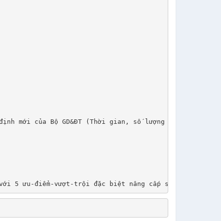
định mới của Bộ GD&ĐT (Thời gian, số lượng câu hỏi, nội 
 5 ưu-điểm-vượt-trội đặc biệt nâng cấp so với năm 201