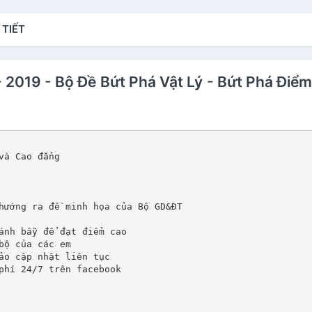
2018)
 TIẾT
- 2019 - Bộ Đề Bứt Phá Vật Lý - Bứt Phá Điểm
và Cao đẳng
hướng ra đề minh họa của Bộ GD&ĐT
ánh bẫy để đạt điểm cao
bộ của các em
ảo cập nhật liên tục
phí 24/7 trên facebook