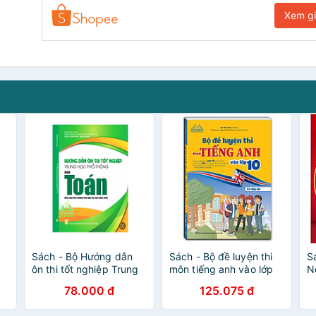
Xem g
Sách - Bộ Hướng dẫn
Sách - Bộ đề luyện thi
S
ôn thi tốt nghiệp Trung
môn tiếng anh vào lớp
N
học phổ thông - Môn
10 (bìa mềm)
t
78.000 đ
125.075 đ
Toán (Biên soạn theo
đ
Chương trình GDPT