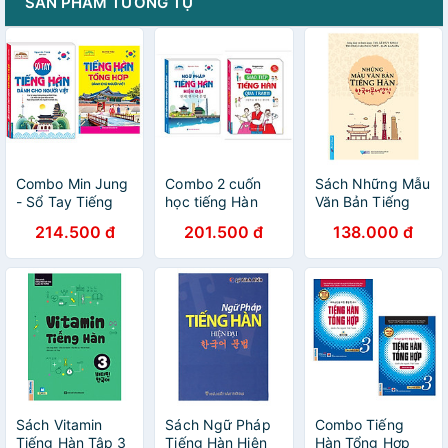
SẢN PHẨM TƯƠNG TỰ
Combo Min Jung
Combo 2 cuốn
Sách Những Mẫu
- Sổ Tay Tiếng
học tiếng Hàn
Văn Bản Tiếng
Hàn Dành Cho
hiệu quả: Ngữ
Hàn
214.500 đ
201.500 đ
138.000 đ
Người Việt (Kèm
Pháp Tiếng Hàn
Tải File CD Đính
Hiện Đại + Học
Kèm)+Tiếng Hàn
Giao Tiếp Tiếng
Tổng Hợp Dành
Hàn Qua Tranh
Cho Người Việt
Sách Vitamin
Sách Ngữ Pháp
Combo Tiếng
Tiếng Hàn Tập 3
Tiếng Hàn Hiện
Hàn Tổng Hợp