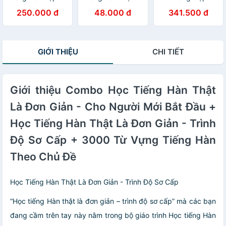
Đại
Dành Cho Người
250.000 đ
48.000 đ
341.500 đ
Việt Nam - Trung
Cấp 3 (Phiên Bản
Mới In Màu /
Sách Gíao Khoa
GIỚI THIỆU
CHI TIẾT
+ Sách Bài Tập)
Giới thiệu Combo Học Tiếng Hàn Thật
Là Đơn Giản - Cho Người Mới Bắt Đầu +
Học Tiếng Hàn Thật Là Đơn Giản - Trình
Độ Sơ Cấp + 3000 Từ Vựng Tiếng Hàn
Theo Chủ Đề
Học Tiếng Hàn Thật Là Đơn Giản - Trình Độ Sơ Cấp
“Học tiếng Hàn thật là đơn giản – trình độ sơ cấp” mà các bạn
đang cầm trên tay này nằm trong bộ giáo trình Học tiếng Hàn