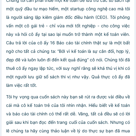
Chúng tôi cần phải thuê một kế toán để lưu trữ các sổ sách tại
một quỹ đầu tư mạo hiểm, một startup công nghệ cao mà tôi
là người sáng lập kiêm giám đốc điều hành (CEO). Tôi phỏng
vấn một cô gái trẻ - chỉ vừa mới tốt nghiệp - cho công việc
này và hỏi cô ấy tại sao lại muốn trở thành một kế toán viên.
Câu trả lời của cô ấy 16 Báo cáo tài chính thật sự là một bất
ngờ cho tất cả chúng ta: “Bởi vì kế toán là sự cân đối, hợp lý,
đẹp đẽ và luôn luôn đi đến kết quả đúng” cô nói. Chúng tôi đã
thuê cô ấy ngay lập tức, với suy nghĩ rằng sẽ khá thú vị khi có
một người lưu giữ sổ sách thi vị như vậy. Quả thực cô ấy đã
làm việc rất tốt.
Tôi hy vọng qua cuốn sách này bạn sẽ rút ra được vài điều về
cái mà cô kế toán trẻ của tôi nhìn nhận. Hiểu biết về kế toán
và báo cáo tài chính có thể rất dễ. Vâng, tất cả đều sẽ có lời
giải sau khi bạn đọc đến trang cuối của cuốn sách. Nhưng có
lẽ chúng ta hãy cùng thảo luận về lý do thực sự bạn đã mua