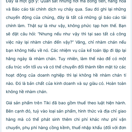
Đây là một gợi ý: Quan sát những nơi mà dòng tiền, hàng hóa
và Báo cáo tài chính dịch vụ chảy qua. Sau đó ghi lại những
chuyển động của chúng, đây là tất cả những gì báo cáo tài
chính làm. Thật sự là như vậy, không phức tạp hơn thế. Bạn
sẽ đặt câu hỏi: “Nhưng nếu như vậy thì tại sao tất cả công
việc này lại nhàm chán đến vậy?” Vâng, chỉ nhàm chán nếu
bạn không hiểu về nó. Các nhiệm vụ của kế toán lặp đi lặp lại
hằng ngày là nhàm chán. Tuy nhiên, làm thế nào để có một
cấu trúc vốn tối ưu và có thể chuyển đổi thành tiền mặt từ các
hoạt động của doanh nghiệp thì lại không hề nhàm chán tí
nào. Đó là bản chất của kinh doanh và sự giàu có. Hoàn toàn
không hề nhàm chán.
Giá sản phẩm trên Tiki đã bao gồm thuế theo luật hiện hành.
Bên cạnh đó, tuỳ vào loại sản phẩm, hình thức và địa chỉ giao
hàng mà có thể phát sinh thêm chi phí khác như phí vận
chuyển, phụ phí hàng cồng kềnh, thuế nhập khẩu (đối với đơn