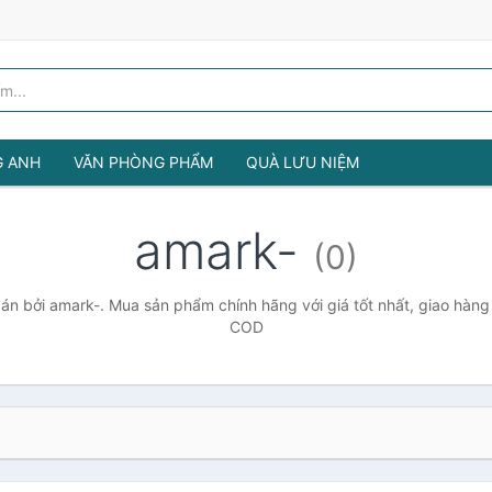
G ANH
VĂN PHÒNG PHẨM
QUÀ LƯU NIỆM
amark-
(0)
n bởi amark-. Mua sản phẩm chính hãng với giá tốt nhất, giao hàng 
COD