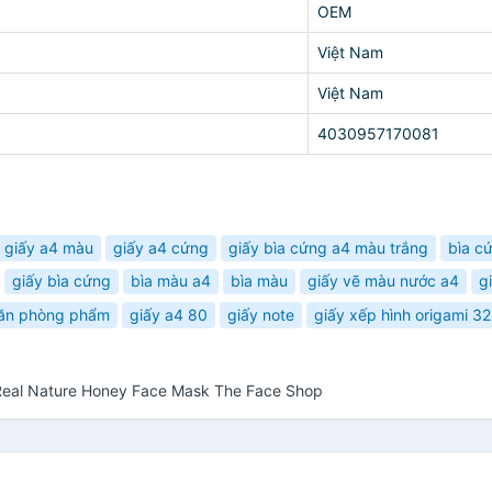
OEM
Việt Nam
Việt Nam
4030957170081
giấy a4 màu
giấy a4 cứng
giấy bìa cứng a4 màu trắng
bìa c
giấy bìa cứng
bìa màu a4
bìa màu
giấy vẽ màu nước a4
g
ăn phòng phẩm
giấy a4 80
giấy note
giấy xếp hình origami 32
Real Nature Honey Face Mask The Face Shop