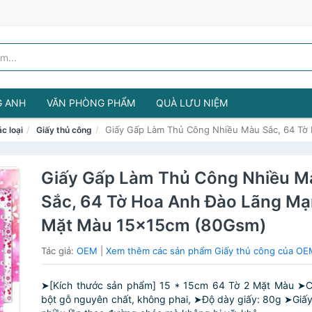
G ANH
VĂN PHÒNG PHẨM
QUÀ LƯU NIỆM
Giấy Gấp Làm Thủ Công Nhiều Màu Sắc, 64 Tờ
c loại
Giấy thủ công
Giấy Gấp Làm Thủ Công Nhiều M
Sắc, 64 Tờ Hoa Anh Đào Lãng Mạ
Mặt Màu 15x15cm (80Gsm)
Tác giả:
OEM
|
Xem thêm các sản phẩm Giấy thủ công của O
➤[Kích thước sản phẩm] 15 * 15cm 64 Tờ 2 Mặt Màu ➤Chấ
bột gỗ nguyên chất, không phai, ➤Độ dày giấy: 80g ➤Giấy