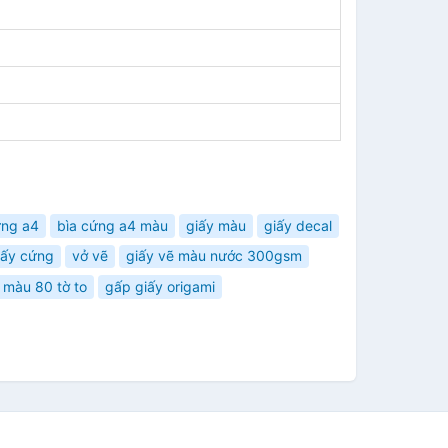
ứng a4
bìa cứng a4 màu
giấy màu
giấy decal
iấy cứng
vở vẽ
giấy vẽ màu nước 300gsm
 màu 80 tờ to
gấp giấy origami