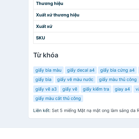
Thương hiệu
Xuất xứ thương hiệu
Xuất xứ
SKU
Từ khóa
giấy bìa màu
giấy decal a4
giấy bìa cứng a4
giấy bìa
giấy vẽ màu nước
giấy màu thủ công
giấy vẽ a3
giấy vẽ
giấy kiểm tra
giay a4
v
giấy màu cắt thủ công
Liên kết:
Set 5 miếng Mặt nạ mật ong làm sáng da 