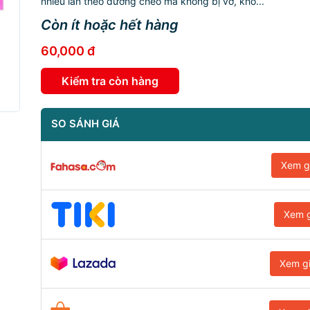
nhiều lần theo đường chéo mà không bị vỡ, khô...
Còn ít hoặc hết hàng
60,000 đ
Kiểm tra còn hàng
SO SÁNH GIÁ
Xem g
Xem g
Xem g