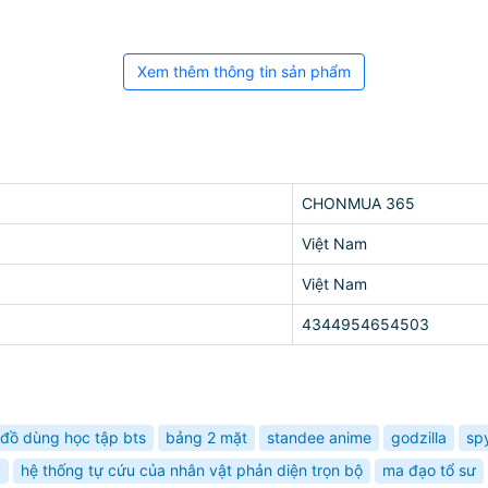
Xem thêm thông tin sản phẩm
CHONMUA 365
Việt Nam
Việt Nam
4344954654503
đồ dùng học tập bts
bảng 2 mặt
standee anime
godzilla
spy
ỹ
hệ thống tự cứu của nhân vật phản diện trọn bộ
ma đạo tổ sư