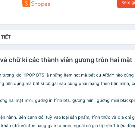
Xem g
 TIẾT
 và chữ kí các thành viên gương tròn hai mặt
n tượng idol KPOP BTS là những item hot mà bất cứ ARMY nào cũng
 tiện dụng mà bất kì cô gái nào cũng phải mang theo bên mình, cò
ng hai mặt mini, gương in hình bts, gương mini, gương mini blackp
iện hành. Bên cạnh đó, tuỳ vào loại sản phẩm, hình thức và địa chỉ 
ẩu (đối với đơn hàng giao từ nước ngoài có giá trị trên 1 triệu đồng)