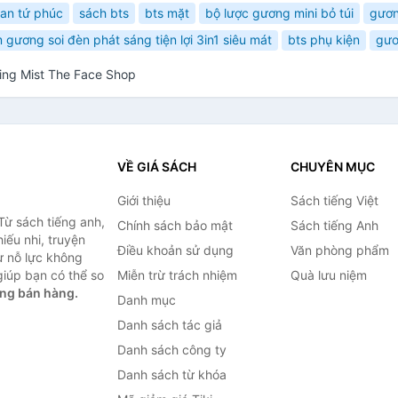
uan tứ phúc
sách bts
bts mặt
bộ lược gương mini bỏ túi
gươn
 gương soi đèn phát sáng tiện lợi 3in1 siêu mát
bts phụ kiện
gươ
ling Mist The Face Shop
VỀ GIÁ SÁCH
CHUYÊN MỤC
Giới thiệu
Sách tiếng Việt
Từ sách tiếng anh,
Chính sách bảo mật
Sách tiếng Anh
hiếu nhi, truyện
Điều khoản sử dụng
Văn phòng phẩm
ự nỗ lực không
iúp bạn có thể so
Miễn trừ trách nhiệm
Quà lưu niệm
ng bán hàng.
Danh mục
Danh sách tác giả
Danh sách công ty
Danh sách từ khóa