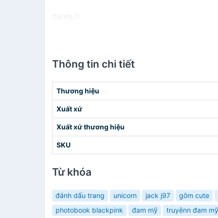
Giá KILO
Thông tin chi tiết
Thương hiệu
Xuất xứ
Xuất xứ thương hiệu
SKU
Từ khóa
đánh dấu trang
unicorn
jack j97
gôm cute
photobook blackpink
đam mỹ
truyênn đam m