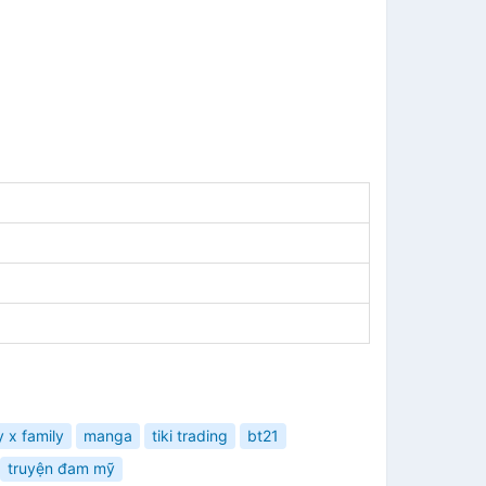
 x family
manga
tiki trading
bt21
truyện đam mỹ