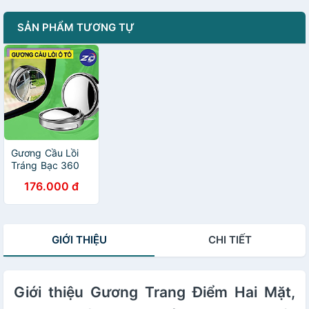
SẢN PHẨM TƯƠNG TỰ
Gương Cầu Lồi
Tráng Bạc 360
Độ: Giải Pháp
176.000 đ
Hiệu Quả để Xóa
Bỏ Điểm Mù Trên
Đường Đi
GIỚI THIỆU
CHI TIẾT
Giới thiệu Gương Trang Điểm Hai Mặt,