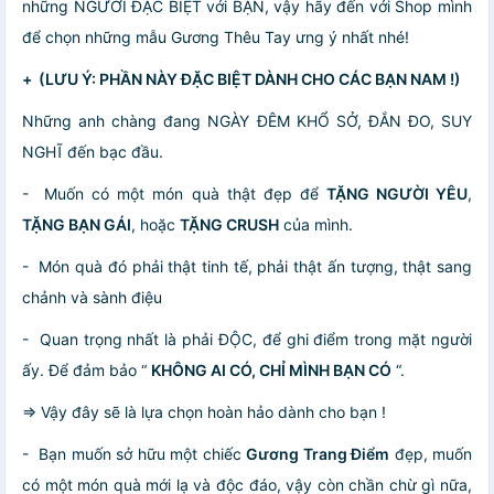
những NGƯỜI ĐẶC BIỆT với BẠN, vậy hãy đến với Shop mình
để chọn những mẫu Gương Thêu Tay ưng ý nhất nhé!
+ (LƯU Ý: PHẦN NÀY ĐẶC BIỆT DÀNH CHO CÁC BẠN NAM !)
Những anh chàng đang NGÀY ĐÊM KHỔ SỞ, ĐẮN ĐO, SUY
NGHĨ đến bạc đầu.
- Muốn có một món quà thật đẹp để
TẶNG NGƯỜI YÊU
,
TẶNG BẠN GÁI
, hoặc
TẶNG CRUSH
của mình.
- Món quà đó phải thật tinh tế, phải thật ấn tượng, thật sang
chảnh và sành điệu
- Quan trọng nhất là phải ĐỘC, để ghi điểm trong mặt người
ấy. Để đảm bảo “
KHÔNG AI CÓ, CHỈ MÌNH BẠN CÓ
“.
=> Vậy đây sẽ là lựa chọn hoàn hảo dành cho bạn !
- Bạn muốn sở hữu một chiếc
Gương Trang Điểm
đẹp, muốn
có một món quà mới lạ và độc đáo, vậy còn chần chừ gì nữa,