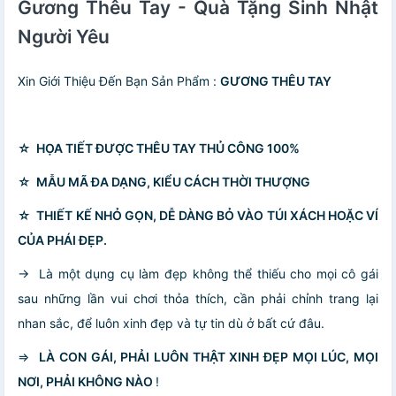
Gương Thêu Tay - Quà Tặng Sinh Nhật
Người Yêu
Xin Giới Thiệu Đến Bạn Sản Phẩm :
GƯƠNG THÊU TAY
☆
HỌA TIẾT ĐƯỢC THÊU TAY THỦ CÔNG 100%
☆
MẪU MÃ ĐA DẠNG, KIỂU CÁCH THỜI THƯỢNG
☆
THIẾT KẾ NHỎ GỌN, DỄ DÀNG BỎ VÀO TÚI XÁCH HOẶC VÍ
CỦA PHÁI ĐẸP.
-> Là một dụng cụ làm đẹp không thể thiếu cho mọi cô gái
sau những lần vui chơi thỏa thích, cần phải chỉnh trang lại
nhan sắc, để luôn xinh đẹp và tự tin dù ở bất cứ đâu.
=>
LÀ CON GÁI, PHẢI LUÔN THẬT XINH ĐẸP MỌI LÚC, MỌI
NƠI, PHẢI KHÔNG NÀO
!