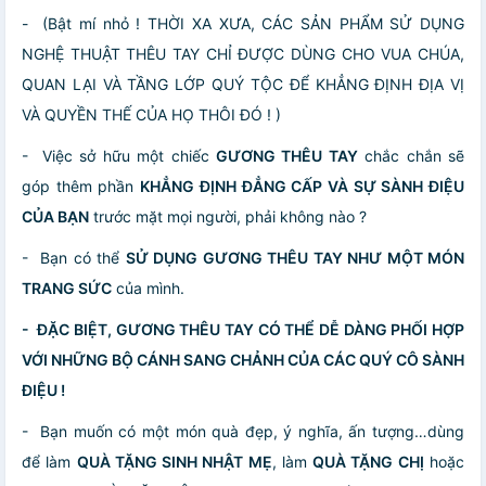
- (Bật mí nhỏ ! THỜI XA XƯA, CÁC SẢN PHẨM SỬ DỤNG
NGHỆ THUẬT THÊU TAY CHỈ ĐƯỢC DÙNG CHO VUA CHÚA,
QUAN LẠI VÀ TẦNG LỚP QUÝ TỘC ĐỂ KHẲNG ĐỊNH ĐỊA VỊ
VÀ QUYỀN THẾ CỦA HỌ THÔI ĐÓ ! )
- Việc sở hữu một chiếc
GƯƠNG THÊU TAY
chắc chắn sẽ
góp thêm phần
KHẲNG ĐỊNH ĐẲNG CẤP VÀ SỰ SÀNH ĐIỆU
CỦA BẠN
trước mặt mọi người, phải không nào ?
- Bạn có thể
SỬ DỤNG GƯƠNG THÊU TAY NHƯ MỘT MÓN
TRANG SỨC
của mình.
- ĐẶC BIỆT, GƯƠNG THÊU TAY CÓ THỂ DỄ DÀNG PHỐI HỢP
VỚI NHỮNG BỘ CÁNH SANG CHẢNH CỦA CÁC QUÝ CÔ SÀNH
ĐIỆU !
- Bạn muốn có một món quà đẹp, ý nghĩa, ấn tượng…dùng
để làm
QUÀ TẶNG SINH NHẬT MẸ
, làm
QUÀ TẶNG CHỊ
hoặc