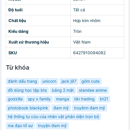
Độ tuổi
Tất cả
Chất liệu
Hợp kim nhôm
Kiểu dáng
Tròn
Xuất xứ thương hiệu
Việt Nam
SKU
6427910094082
Từ khóa
đánh dấu trang
unicorn
jack j97
gôm cute
đồ dùng học tập bts
bảng 2 mặt
standee anime
godzilla
spy x family
manga
tiki trading
bt21
photobook blackpink
đam mỹ
truyênn đam mỹ
hệ thống tự cứu của nhân vật phản diện trọn bộ
ma đạo tổ sư
truyện đam mỹ