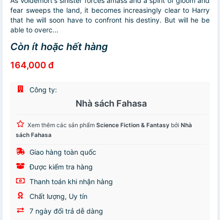
As Voldemort's sinister forces amass and a spirit of gloom and
fear sweeps the land, it becomes increasingly clear to Harry
that he will soon have to confront his destiny. But will he be
able to overc...
Còn ít hoặc hết hàng
164,000 đ
Công ty:
Nhà sách Fahasa
Xem thêm các sản phẩm
Science Fiction & Fantasy
bởi
Nhà
sách Fahasa
Giao hàng toàn quốc
Được kiểm tra hàng
Thanh toán khi nhận hàng
Chất lượng, Uy tín
7 ngày đổi trả dễ dàng