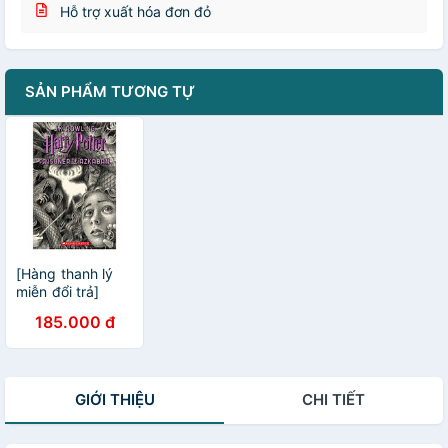
Hỗ trợ xuất hóa đơn đỏ
SẢN PHẨM TƯƠNG TỰ
[Hàng thanh lý
miễn đổi trả]
Sách Harry
185.000 đ
Potter Part 3:
Harry Potter And
The Prisoner Of
Azkaban
GIỚI THIỆU
CHI TIẾT
(Paperback)
(Harry Potter và
tù nhân ngục