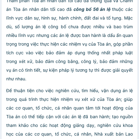
Thẩm phán Tòa án nhân dân tối cao đã thông qua và Chánh
án Tòa án nhân dân tối cao đã
công bố 56 án lệ
thuộc các
lĩnh vực dân sự, hình sự, hành chính, đất đai và tố tụng. Mặc
dù, số lượng án lệ công bố chưa được nhiều và bao trùm
nhiều lĩnh vực nhưng các án lệ được ban hành là dấu ấn quan
trọng trong việc thực hiện các nhiệm vụ của Tòa án, góp phần
tích cực vào việc bảo đảm áp dụng thống nhất pháp luật
trong xét xử, bảo đảm công bằng, công lý, bảo đảm những
vụ án có tình tiết, sự kiện pháp lý tương tự thì được giải quyết
như nhau.
Để thuận tiện cho việc nghiên cứu, tìm hiểu, vận dụng án lệ
trong quá trình thực hiện nhiệm vụ xét xử của Tòa án; giúp
các cơ quan, tổ chức, cá nhân quan tâm tới hoạt động của
Tòa án có thể tiếp cận với các án lệ đã ban hành; tạo nguồn
tham khảo cho các hoạt động giảng dạy, nghiên cứu khoa
học của các cơ quan, tổ chức, cá nhân, Nhà xuất bản Lao