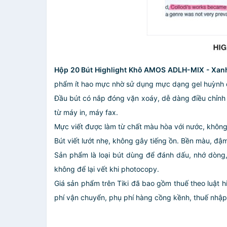
Hộp 20 Bút Highlight Khô AMOS ADLH-MIX - Xan
phẩm ít hao mực nhờ sử dụng mực dạng gel huỳnh q
Đầu bút có nắp đóng vặn xoáy, dễ dàng điều chỉnh c
từ máy in, máy fax.
Mực viết được làm từ chất màu hòa với nước, không
Bút viết lướt nhẹ, không gây tiếng ồn. Bền màu, đậ
Sản phẩm là loại bút dùng để đánh dấu, nhớ dòng
không để lại vết khi photocopy.
Giá sản phẩm trên Tiki đã bao gồm thuế theo luật h
phí vận chuyển, phụ phí hàng cồng kềnh, thuế nhập kh