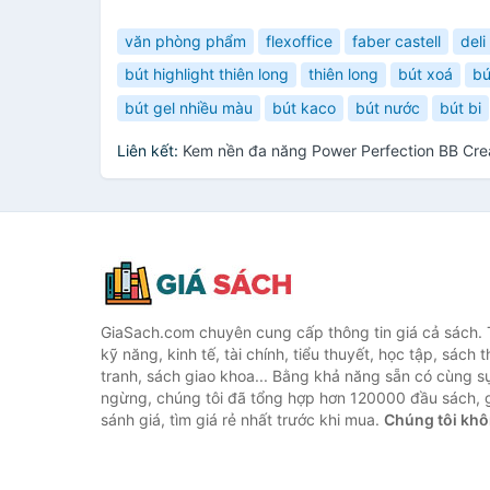
văn phòng phẩm
flexoffice
faber castell
deli
bút highlight thiên long
thiên long
bút xoá
bú
bút gel nhiều màu
bút kaco
bút nước
bút bi
Liên kết:
Kem nền đa năng Power Perfection BB Cr
GiaSach.com chuyên cung cấp thông tin giá cả sách. 
kỹ năng, kinh tế, tài chính, tiểu thuyết, học tập, sách t
tranh, sách giao khoa... Bằng khả năng sẵn có cùng s
ngừng, chúng tôi đã tổng hợp hơn 120000 đầu sách, g
sánh giá, tìm giá rẻ nhất trước khi mua.
Chúng tôi khô