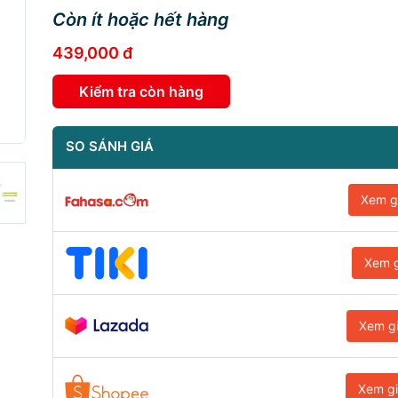
Còn ít hoặc hết hàng
439,000 đ
Kiểm tra còn hàng
SO SÁNH GIÁ
Xem g
Xem g
Xem g
Xem g