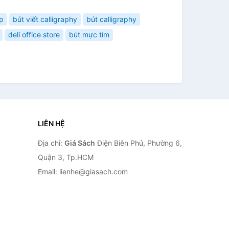
p
bút viết calligraphy
bút calligraphy
deli office store
bút mực tím
LIÊN HỆ
Địa chỉ:
Giá Sách
Điện Biên Phủ, Phường 6,
Quận 3, Tp.HCM
Email: lienhe@giasach.com