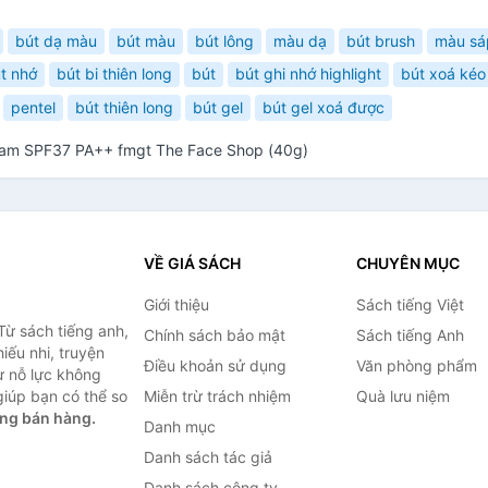
bút dạ màu
bút màu
bút lông
màu dạ
bút brush
màu sá
t nhớ
bút bi thiên long
bút
bút ghi nhớ highlight
bút xoá kéo
pentel
bút thiên long
bút gel
bút gel xoá được
eam SPF37 PA++ fmgt The Face Shop (40g)
VỀ GIÁ SÁCH
CHUYÊN MỤC
Giới thiệu
Sách tiếng Việt
Từ sách tiếng anh,
Chính sách bảo mật
Sách tiếng Anh
hiếu nhi, truyện
Điều khoản sử dụng
Văn phòng phẩm
ự nỗ lực không
iúp bạn có thể so
Miễn trừ trách nhiệm
Quà lưu niệm
ng bán hàng.
Danh mục
Danh sách tác giả
Danh sách công ty