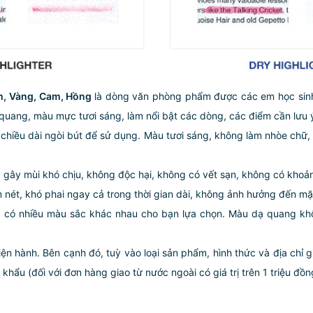
h, Vàng, Cam, Hồng
là dòng văn phòng phẩm được các em học sinh,
uang, màu mực tươi sáng, làm nổi bật các dòng, các điểm cần lưu ý
hiều dài ngòi bút để sử dụng. Màu tươi sáng, không làm nhòe chữ, khô
 gây mùi khó chịu, không độc hại, không có vết sạn, không có khoản
m nét, khó phai ngay cả trong thời gian dài, không ảnh hưởng đến mặ
, có nhiều màu sắc khác nhau cho bạn lựa chọn. Màu dạ quang khô
iện hành. Bên cạnh đó, tuỳ vào loại sản phẩm, hình thức và địa chỉ 
ẩu (đối với đơn hàng giao từ nước ngoài có giá trị trên 1 triệu đồng)