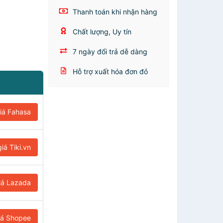
Thanh toán khi nhận hàng
Chất lượng, Uy tín
7 ngày đổi trả dễ dàng
Hỗ trợ xuất hóa đơn đỏ
iá Fahasa
iá Tiki.vn
iá Lazada
iá Shopee