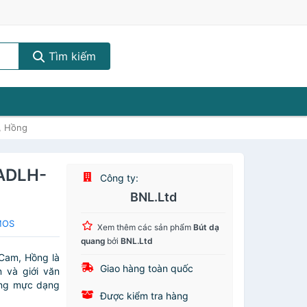
Tìm kiếm
, Hồng
 ADLH-
Công ty:
BNL.Ltd
MOS
Xem thêm các sản phẩm
Bút dạ
quang
bởi
BNL.Ltd
Cam, Hồng là
Giao hàng toàn quốc
 và giới văn
ụng mực dạng
Được kiểm tra hàng