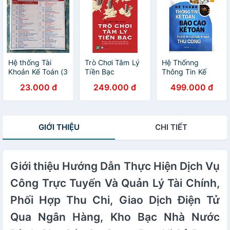
Hệ thống Tài
Trò Chơi Tâm Lý
Hệ Thốnng
Khoản Kế Toán (3
Tiền Bạc
Thông Tin Kế
bản/gói)
Toán Báo Cáo Kế
23.000 đ
249.000 đ
499.000 đ
Toán Theo
Phương Pháp
Thủ Công ( kt)
GIỚI THIỆU
CHI TIẾT
Giới thiệu Hướng Dẫn Thực Hiện Dịch Vụ
Công Trực Tuyến Và Quản Lý Tài Chính,
Phối Hợp Thu Chi, Giao Dịch Điện Tử
Qua Ngân Hàng, Kho Bạc Nhà Nước