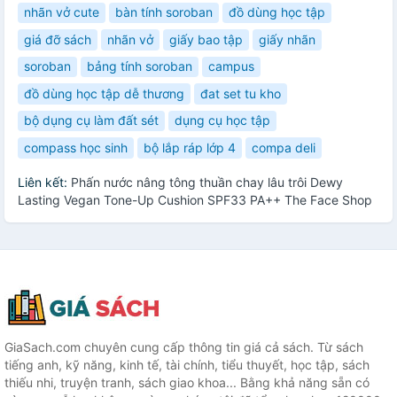
nhãn vở cute
bàn tính soroban
đồ dùng học tập
giá đỡ sách
nhãn vở
giấy bao tập
giấy nhãn
soroban
bảng tính soroban
campus
đồ dùng học tập dễ thương
đat set tu kho
bộ dụng cụ làm đất sét
dụng cụ học tập
compass học sinh
bộ lắp ráp lớp 4
compa deli
Liên kết:
Phấn nước nâng tông thuần chay lâu trôi Dewy
Lasting Vegan Tone-Up Cushion SPF33 PA++ The Face Shop
GiaSach.com chuyên cung cấp thông tin giá cả sách. Từ sách
tiếng anh, kỹ năng, kinh tế, tài chính, tiểu thuyết, học tập, sách
thiếu nhi, truyện tranh, sách giao khoa... Bằng khả năng sẵn có