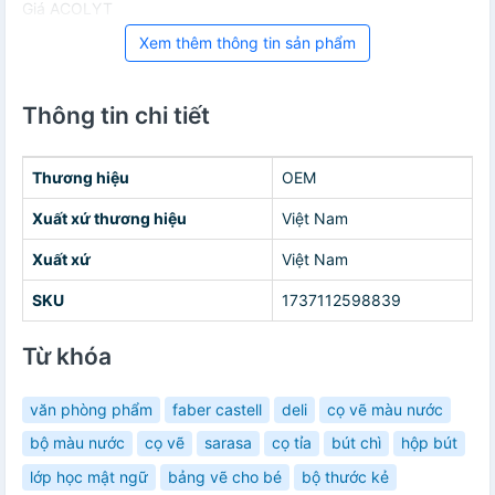
Giá ACOLYT
Xem thêm thông tin sản phẩm
Thông tin chi tiết
Thương hiệu
OEM
Xuất xứ thương hiệu
Việt Nam
Xuất xứ
Việt Nam
SKU
1737112598839
Từ khóa
văn phòng phẩm
faber castell
deli
cọ vẽ màu nước
bộ màu nước
cọ vẽ
sarasa
cọ tỉa
bút chì
hộp bút
lớp học mật ngữ
bảng vẽ cho bé
bộ thước kẻ