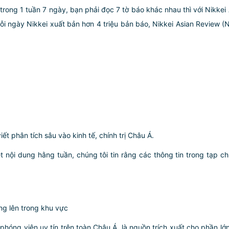
 trong 1 tuần 7 ngày, bạn phải đọc 7 tờ báo khác nhau thì với Nikkei
mỗi ngày Nikkei xuất bản hơn 4 triệu bản báo, Nikkei Asian Review (N
t phân tích sâu vào kinh tế, chính trị Châu Á.
nội dung hằng tuần, chúng tôi tin rằng các thông tin trong tạp ch
ng lên trong khu vực
phóng viên uy tín trên toàn Châu Á, là nguồn trích xuất cho phần lớ