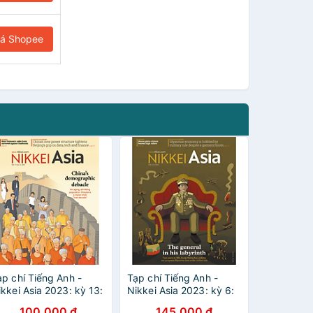
iá Shopee
ạp chí Tiếng Anh -
Tạp chí Tiếng Anh -
ikkei Asia 2023: kỳ 13:
Nikkei Asia 2023: kỳ 6:
HINA'S DEMOGRAPHIC
THE GENERAL IN HIS
100.000 đ
145.000 đ