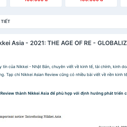
DREAM
OF TRUTH
D
c
n
 TIẾT
ikkei Asia - 2021: THE AGE OF RE - GLOBALIZ
y tín của Nikkei - Nhật Bản, chuyên viết về kinh tế, tài chính, kinh
ơng. Tạp chí Nikkei Asian Review cũng có nhiều bài viết về nền kinh 
n Review thành Nikkei Asia để phù hợp với định hướng phát triển c