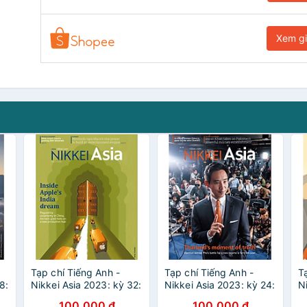
Xem g
Tạp chí Tiếng Anh -
Tạp chí Tiếng Anh -
T
8:
Nikkei Asia 2023: kỳ 32:
Nikkei Asia 2023: kỳ 24:
N
INSIDE APPLE’S INDIA
THAILAND'S MOMENT
C
100.000 đ
100.000 đ