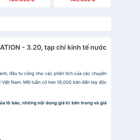
EBACLE - 13.23 tạp
LABYRINTH
hí kinh tế nước ngoài,
hập khẩu từ Singapore
ATION - 3.20, tạp chí kinh tế nước
 doanh, đầu tư cũng như các phân tích của các chuyên
tế Việt Nam. Mỗi tuần có hơn 16,000 bản đến tay độc
ủa tờ báo, những nội dung giá trị bên trong và giá