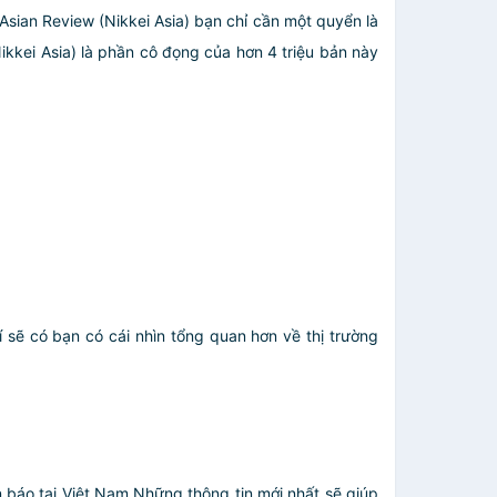
 Asian Review (Nikkei Asia) bạn chỉ cần một quyển là
ikkei Asia) là phần cô đọng của hơn 4 triệu bản này
í sẽ có bạn có cái nhìn tổng quan hơn về thị trường
n báo tại Việt Nam.Những thông tin mới nhất sẽ giúp