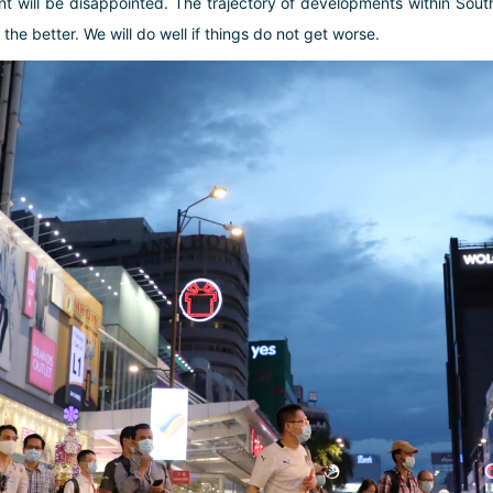
will be disappointed. The trajectory of developments within Southea
r the better. We will do well if things do not get worse.