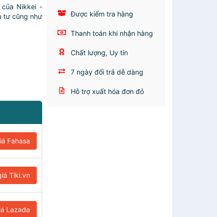
 của Nikkei -
Được kiểm tra hàng
ầu tư cũng như
.
Thanh toán khi nhận hàng
Chất lượng, Uy tín
7 ngày đổi trả dễ dàng
Hỗ trợ xuất hóa đơn đỏ
iá Fahasa
iá Tiki.vn
iá Lazada