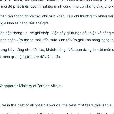
mới để phát triển doanh nghiệp mình cũng như có những ứng phó kịp t
hân tán thông tin về các khu vực khác. Tạp chí thường có nhiều bà
gia kinh tế hàng đầu thế giới.
ếp cận thông tin, dễ ghi chép. Việc này giúp bạn cải thiện và nâng 
anh nhân vừa thông thái kiến thức kinh tế vừa giỏi khả năng ngoại n
trưng bày, tặng cho đối tác, khách hàng. Nếu bạn đang lo một món q
t món quà tặng tri thức đầy ý nghĩa.
1
ingapore's Ministry of Foreign Affairs.
e in the best of all possible worlds; the pessimist fears this is true.