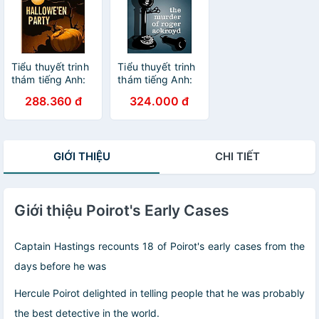
Tiểu thuyết trinh
Tiểu thuyết trinh
thám tiếng Anh:
thám tiếng Anh:
HALLOWE’EN
THE MURDER OF
288.360 đ
324.000 đ
PARTY (Hercule
ROGER
Poirot Mysteries)
ACKROYD
(Hercule Poirot
Mysteries)
GIỚI THIỆU
CHI TIẾT
Giới thiệu Poirot's Early Cases
Captain Hastings recounts 18 of Poirot's early cases from the
days before he was
Hercule Poirot delighted in telling people that he was probably
the best detective in the world.