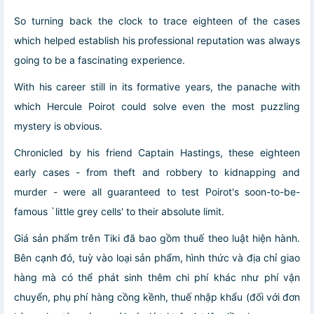
So turning back the clock to trace eighteen of the cases
which helped establish his professional reputation was always
going to be a fascinating experience.
With his career still in its formative years, the panache with
which Hercule Poirot could solve even the most puzzling
mystery is obvious.
Chronicled by his friend Captain Hastings, these eighteen
early cases - from theft and robbery to kidnapping and
murder - were all guaranteed to test Poirot's soon-to-be-
famous `little grey cells' to their absolute limit.
Giá sản phẩm trên Tiki đã bao gồm thuế theo luật hiện hành.
Bên cạnh đó, tuỳ vào loại sản phẩm, hình thức và địa chỉ giao
hàng mà có thể phát sinh thêm chi phí khác như phí vận
chuyển, phụ phí hàng cồng kềnh, thuế nhập khẩu (đối với đơn