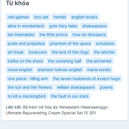
Từ khóa
neil gaiman
box set
hamlet
english books
alice in wonderland
grim fairy tales
shakespeare
les misérables
the little prince
how do dinosaurs
pride and prejudice
phantom of the opera
scholastic
art book
bookcare
the lord of the rings
the witcher
kafka on the shore
the vanishing half
the alchemist
novel english
sherlock holmes english
marie kondo
one piece - tiếng anh
the seven husbands of evelyn hugo
the sun and her flowers
william shakespeare
poems
to kill a mockingbird
the fault in our stars
Liên kết:
Bộ kem trẻ hóa da Yehwadam Hwansaenggo
Ultimate Rejuvenating Cream Special Set (5 SP)