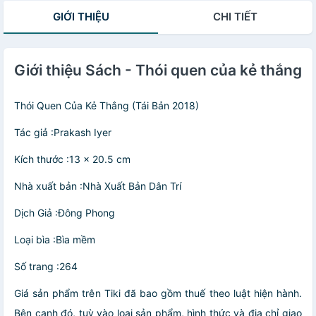
English Book
(Author))
Institute Series)
GIỚI THIỆU
CHI TIẾT
by Meik Wiking
Giới thiệu Sách - Thói quen của kẻ thắng
Thói Quen Của Kẻ Thắng (Tái Bản 2018)
Tác giả :Prakash Iyer
Kích thước :13 x 20.5 cm
Nhà xuất bản :Nhà Xuất Bản Dân Trí
Dịch Giả :Đông Phong
Loại bìa :Bìa mềm
Số trang :264
Giá sản phẩm trên Tiki đã bao gồm thuế theo luật hiện hành.
Bên cạnh đó, tuỳ vào loại sản phẩm, hình thức và địa chỉ giao