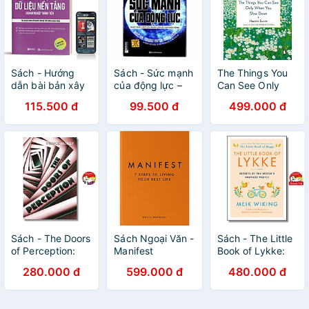
Sách - Hướng
Sách - Sức mạnh
The Things You
dẫn bài bản xây
của động lực –
Can See Only
dựng và chuyển
Nghệ thuật vượt
When You Slow
115.500 đ
99.500 đ
499.000 đ
đổi dữ liệu nền
lên những cám
Down: How to Be
tảng doanh
dỗ của cuộc
Calm in a Busy
nghiệp thành tiền
sống
World
Sách - The Doors
Sách Ngoại Văn -
Sách - The Little
of Perception:
Manifest
Book of Lykke:
And Heaven and
(International
Secrets of the
280.000 đ
599.000 đ
480.000 đ
Hell by Aldous
Edition)
World's Happiest
Huxley |
Hardcover (by
People (The
Psychology
Roxie Nafousi
Happiness