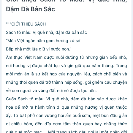
Đậm Đà Bản Sắc
"""GIỚI THIỆU SÁCH
Sách tô màu: Vị quê nhà, đậm đà bản sắc
“Món Việt ngàn năm gom hương xứ sở
Bếp nhà một lửa giữ vị nước non.”
Ẩm thực Việt Nam được nuôi dưỡng từ những gian bếp nhỏ,
nơi hương vị được chắt lọc và gìn giữ qua năm tháng. Trong
mỗi món ăn là sự kết hợp của nguyên liệu, cách chế biến và
những thói quen đã trở thành nếp sống, gói ghém câu chuyện
về con người và vùng đất nơi nó được tạo nên.
Cuốn Sách tô màu: Vị quê nhà, đậm đà bản sắc được khắc
họa để mở ra hành trình đi qua những hương vị quen thuộc
ấy. Từ bát phở còn vương hơi ấm buổi sớm, mẹt bún đậu giản
dị chiều hôm, đến đĩa cơm tấm thân quen hay những thức
quà quê mộc mạc,… Mỗi trang sách đều gợi lại một phần đời