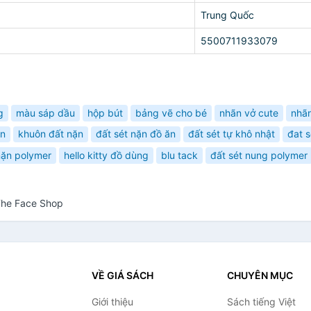
Trung Quốc
5500711933079
g
màu sáp dầu
hộp bút
bảng vẽ cho bé
nhãn vở cute
nhã
ặn
khuôn đất nặn
đất sét nặn đồ ăn
đất sét tự khô nhật
đat s
nặn polymer
hello kitty đồ dùng
blu tack
đất sét nung polymer
 The Face Shop
VỀ GIÁ SÁCH
CHUYÊN MỤC
Giới thiệu
Sách tiếng Việt