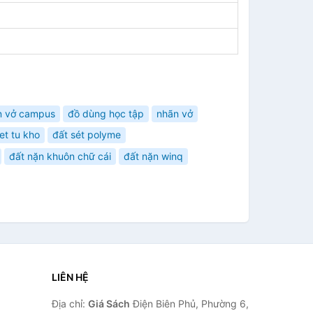
n vở campus
đồ dùng học tập
nhãn vở
et tu kho
đất sét polyme
đất nặn khuôn chữ cái
đất nặn winq
LIÊN HỆ
Địa chỉ:
Giá Sách
Điện Biên Phủ, Phường 6,