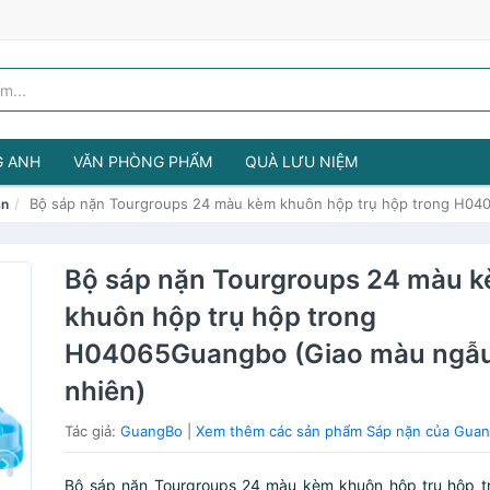
G ANH
VĂN PHÒNG PHẨM
QUÀ LƯU NIỆM
Bộ sáp nặn Tourgroups 24 màu kèm khuôn hộp trụ hộp trong H04
ặn
Bộ sáp nặn Tourgroups 24 màu 
khuôn hộp trụ hộp trong
H04065Guangbo (Giao màu ngẫ
nhiên)
Tác giả:
GuangBo
|
Xem thêm các sản phẩm Sáp nặn của Gua
Bộ sáp nặn Tourgroups 24 màu kèm khuôn hộp trụ hộp 