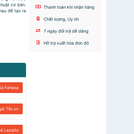
huật cơ bản.
Thanh toán khi nhận hàng
hau để tạo ra
Chất lượng, Uy tín
7 ngày đổi trả dễ dàng
Hỗ trợ xuất hóa đơn đỏ
iá Fahasa
iá Tiki.vn
iá Lazada