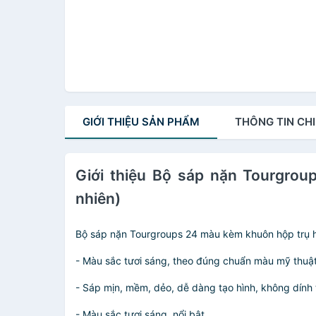
GIỚI THIỆU
SẢN PHẨM
THÔNG TIN
CHI
Giới thiệu Bộ sáp nặn Tourgr
nhiên)
Bộ sáp nặn Tourgroups 24 màu kèm khuôn hộp trụ
- Màu sắc tươi sáng, theo đúng chuẩn màu mỹ thuậ
- Sáp mịn, mềm, dẻo, dễ dàng tạo hình, không dính 
- Màu sắc tươi sáng, nổi bật