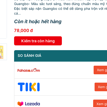
Guangbo- Màu sắc tươi sáng, theo đúng chuẩn màu mỹ t
Đặc biệt sáp nặn Guangbo có thể dễ dàng pha trộn với n
cá...
Còn ít hoặc hết hàng
78,000 đ
Kiểm tra còn hàng
SO SÁNH GIÁ
Xem g
Xem g
Xem g