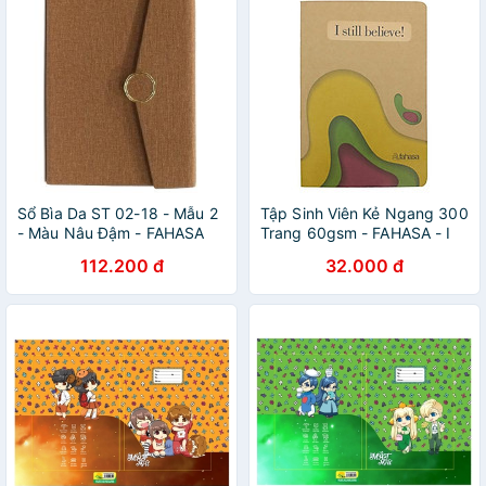
Sổ Bìa Da ST 02-18 - Mẫu 2
Tập Sinh Viên Kẻ Ngang 300
- Màu Nâu Đậm - FAHASA
Trang 60gsm - FAHASA - I
Still Believe!
112.200 đ
32.000 đ