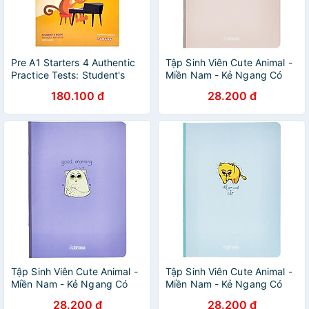
Pre A1 Starters 4 Authentic
Tập Sinh Viên Cute Animal -
Practice Tests: Student's
Miền Nam - Kẻ Ngang Có
Book Without Answers With
Chấm - 200 Trang 80gsm -
180.100 đ
28.200 đ
Audio - FAHASA Reprint
Fahasa 01
Edition
Tập Sinh Viên Cute Animal -
Tập Sinh Viên Cute Animal -
Miền Nam - Kẻ Ngang Có
Miền Nam - Kẻ Ngang Có
Chấm - 200 Trang 80gsm -
Chấm - 200 Trang 80gsm -
28.200 đ
28.200 đ
Fahasa 02
Fahasa 03