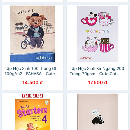
Tập Học Sinh 100 Trang ĐL
Tập Học Sinh Kẻ Ngang 200
100g/m2 - FAHASA - Cute
Trang 70gsm - Cute Cats
Bears (Mẫu Màu Giao Ngẫu
FAHASA (Mẫu Bìa Giao Ngẫu
14.500 đ
17.500 đ
Nhiên)
Nhiên)