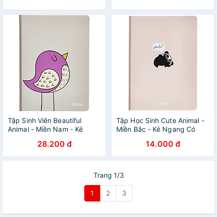
Tập Sinh Viên Beautiful
Tập Học Sinh Cute Animal -
Animal - Miền Nam - Kẻ
Miền Bắc - Kẻ Ngang Có
Ngang Có Chấm - 200
Chấm - 80 Trang 70gsm -
28.200 đ
14.000 đ
Trang 80gsm - Fahasa 01
Fahasa 01
Trang 1/3
1
2
3