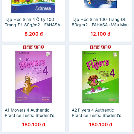
Tập Học Sinh 4 Ô Ly 100
Tập Học Sinh 100 Trang ĐL
Trang ĐL 80g/m2 - FAHASA
80g/m2 - FAHASA (Mẫu Màu
- Mẫu 2
Giao Ngẫu Nhiên)
8.200 đ
12.100 đ
A1 Movers 4 Authentic
A2 Flyers 4 Authentic
Practice Tests: Student's
Practice Tests: Student's
Book Without Answers With
Book Without Answers With
180.100 đ
180.100 đ
Audio - FAHASA Reprint
Audio - FAHASA Reprint
Edition
Edition