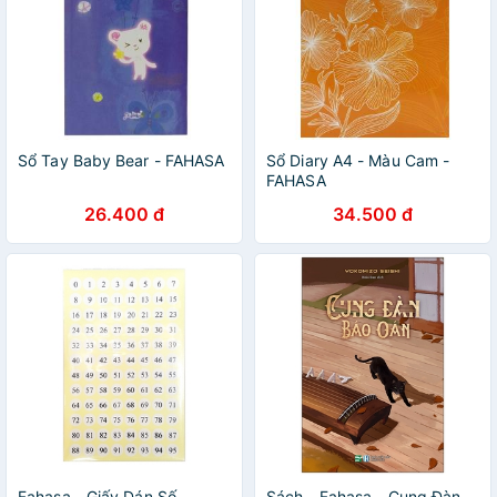
Sổ Tay Baby Bear - FAHASA
Sổ Diary A4 - Màu Cam -
FAHASA
26.400 đ
34.500 đ
Fahasa - Giấy Dán Số
Sách - Fahasa - Cung Đàn