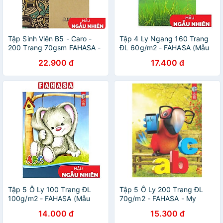
Tập Sinh Viên B5 - Caro -
Tập 4 Ly Ngang 160 Trang
200 Trang 70gsm FAHASA -
ĐL 60g/m2 - FAHASA (Mẫu
Punchy (Mẫu Màu Giao
Màu Giao Ngẫu Nhiên)
22.900 đ
17.400 đ
Ngẫu Nhiên)
Tập 5 Ô Ly 100 Trang ĐL
Tập 5 Ô Ly 200 Trang ĐL
100g/m2 - FAHASA (Mẫu
70g/m2 - FAHASA - My
Màu Giao Ngẫu Nhiên)
Favorite Pet 5DK - Mẫu 1
14.000 đ
15.300 đ