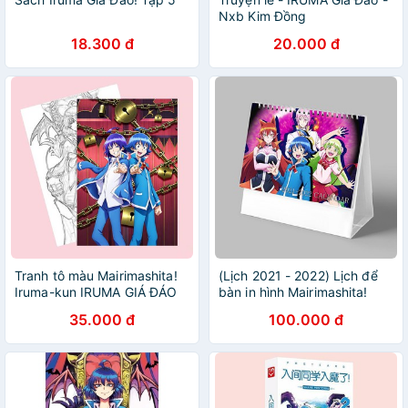
Nxb Kim Đồng
18.300 đ
20.000 đ
Tranh tô màu Mairimashita!
(Lịch 2021 - 2022) Lịch để
Iruma-kun IRUMA GIÁ ĐÁO
bàn in hình Mairimashita!
tập bản thảo phác họa xinh
Iruma-kun IRUMA GIÁ ĐÁO!
35.000 đ
100.000 đ
xắn anime chibi
anime chibi CHỮ NHẬT
NGANG