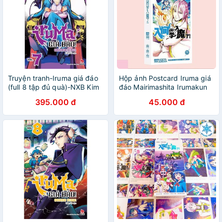
Truyện tranh-Iruma giá đáo
Hộp ảnh Postcard Iruma giá
(full 8 tập đủ quà)-NXB Kim
đáo Mairimashita Irumakun
Đồng
bộ ảnh có ảnh dán sticker
395.000 đ
45.000 đ
lomo bưu thiếp