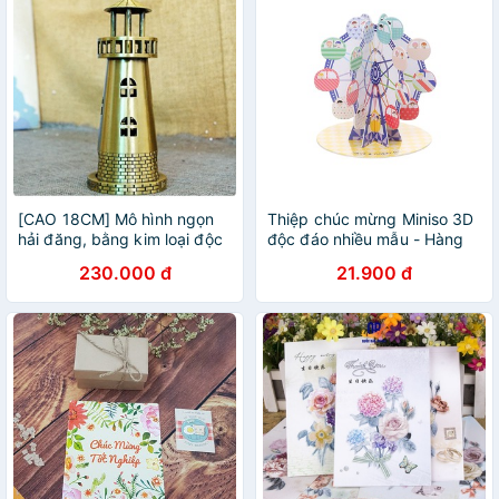
[CAO 18CM] Mô hình ngọn
Thiệp chúc mừng Miniso 3D
hải đăng, bằng kim loại độc
độc đáo nhiều mẫu - Hàng
đáo
chính hãng
230.000 đ
21.900 đ