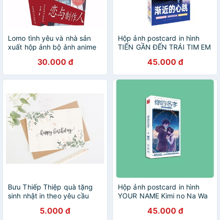
Lomo tình yêu và nhà sản
Hộp ảnh postcard in hình
xuất hộp ảnh bộ ảnh anime
TIẾN GẦN ĐẾN TRÁI TIM EM
chibi quà tặng độc đáo
anime chibi xinh xắn độc
30.000 đ
45.000 đ
đáo
Bưu Thiếp Thiệp quà tặng
Hộp ảnh postcard in hình
sinh nhật in theo yêu cầu
YOUR NAME Kimi no Na Wa
quà tặng xinh xắn độc đáo
anime chibi xinh xắn độc
5.000 đ
45.000 đ
đáo