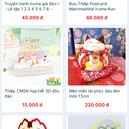
Truyện tranh Iruma giá đáo !
Bưu Thiếp Postcard
- Lẻ tập 1 2 3 4 5 6 7 8 -
Mairimashita! Iruma-Kun
NXB Kim Đồng
45.000 đ
60.000 đ
Thiệp CMSN họa tiết 3D độc
Mèo thần tài phúc đáo lâm
đáo
môn 15cm
15.000 đ
220.000 đ