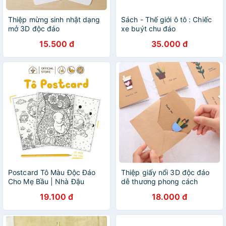
Thiệp mừng sinh nhật dạng
Sách - Thế giới ô tô : Chiếc
mở 3D độc đáo
xe buýt chu đáo
(11.5x15.5cm0
15.500 đ
35.000 đ
Postcard Tô Màu Độc Đáo
Thiệp giấy nổi 3D độc đáo
Cho Mẹ Bầu | Nhà Đậu
dễ thương phong cách
vintage
19.100 đ
18.000 đ