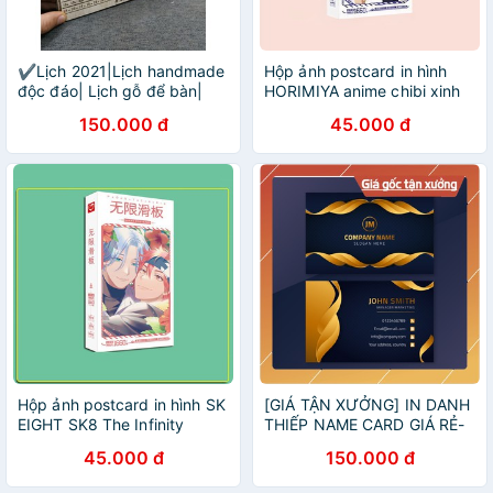
✔️Lịch 2021|Lịch handmade
Hộp ảnh postcard in hình
độc đáo| Lịch gỗ để bàn|
HORIMIYA anime chibi xinh
Kích thước 15x20cm
xắn độc đáo dễ thương
150.000 đ
45.000 đ
Hộp ảnh postcard in hình SK
[GIÁ TẬN XƯỞNG] IN DANH
EIGHT SK8 The Infinity
THIẾP NAME CARD GIÁ RẺ-
anime xinh xắn độc đáo
500 CÁI
45.000 đ
150.000 đ