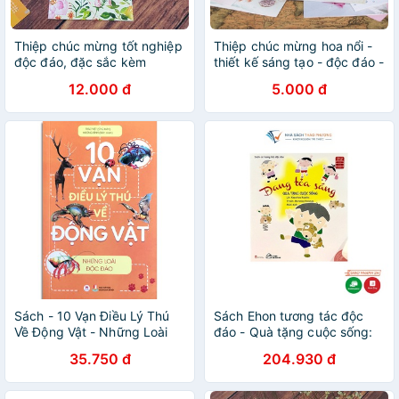
Thiệp chúc mừng tốt nghiệp
Thiệp chúc mừng hoa nổi -
độc đáo, đặc sắc kèm
thiết kế sáng tạo - độc đáo -
phong bì
1 chiếc
12.000 đ
5.000 đ
Sách - 10 Vạn Điều Lý Thú
Sách Ehon tương tác độc
Về Động Vật - Những Loài
đáo - Quà tặng cuộc sống:
Độc Đáo
Bộ 3 cuốn
35.750 đ
204.930 đ