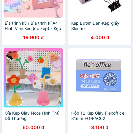
Bìa trình ký / Bìa trình kí A4
Kẹp Bướm Đen-Kẹp giấy
Hình Viên Kẹo (có kẹp) - Kẹp
Slecho
giấy
15mm/19mm/25mm/32mm/41
19.900 đ
4.000 đ
12c/Hộp
Gía Kẹp Giấy Note Hình Thú
Hộp 12 Kẹp Giấy Flexoffice
Dễ Thương
31mm FO-PAC02
60.000 đ
8.100 đ