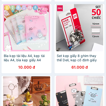
Bìa kẹp tài liệu A4, kẹp tài
Set kẹp giấy 8 ghim thay
liệu A4, bìa kẹp giấy A4
thế Deli, kẹp cố định giấy
trong suốt in họa tiết dễ
bằng thép không gỉ, kẹp tài
10.000 đ
61.000 đ
thương
liệu hồ sơ văn phòng chắc
chắn tái sụng