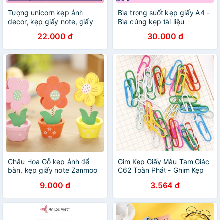
Tượng unicorn kẹp ảnh
Bìa trong suốt kẹp giấy A4 -
decor, kẹp giấy note, giấy
Bìa cứng kẹp tài liệu
ghi chú trang trí bàn học
22.000 đ
30.000 đ
Chậu Hoa Gỗ kẹp ảnh để
Gim Kẹp Giấy Màu Tam Giác
bàn, kẹp giấy note Zanmoo
C62 Toàn Phát - Ghim Kẹp
9.000 đ
3.564 đ