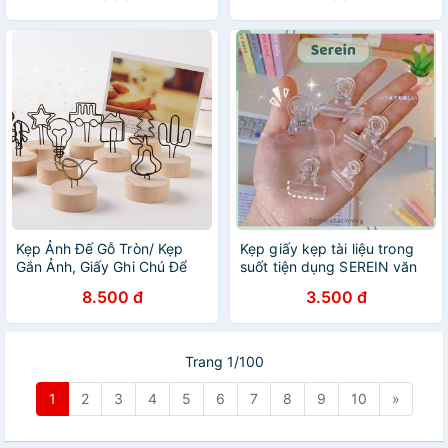
Kẹp Ảnh Đế Gỗ Tròn/ Kẹp
Kẹp giấy kẹp tài liệu trong
Gắn Ảnh, Giấy Ghi Chú Để
suốt tiện dụng SEREIN văn
Bàn Trang Trí
phòng phẩm hàn quốc
8.500 đ
3.500 đ
Trang 1/100
1
2
3
4
5
6
7
8
9
10
»