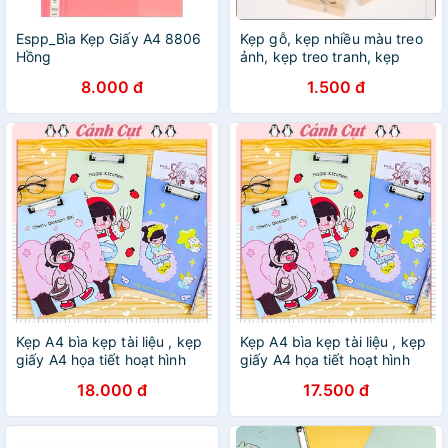
Espp_Bìa Kẹp Giấy A4 8806
Kẹp gỗ, kẹp nhiều màu treo
Hồng
ảnh, kẹp treo tranh, kẹp
giấy trang trí đa năng dài
8.000 đ
1.500 đ
3,5cm - Gia dụng
Homewares
Kẹp A4 bìa kẹp tài liệu , kẹp
Kẹp A4 bìa kẹp tài liệu , kẹp
giấy A4 họa tiết hoạt hình
giấy A4 họa tiết hoạt hình
đáng yêu bảng bìa giấy bìa
đáng yêu bảng bìa giấy bìa
18.000 đ
17.500 đ
đựng hồ sơ lớn VPP46
đựng hồ sơ lớn VPP46