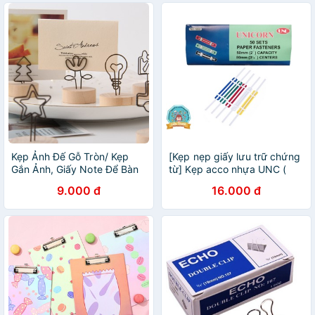
Kẹp Ảnh Đế Gỗ Tròn/ Kẹp
[Kẹp nẹp giấy lưu trữ chứng
Gắn Ảnh, Giấy Note Để Bàn
từ] Kẹp acco nhựa UNC (
Trang Trí
hộp 50 cái)
9.000 đ
16.000 đ