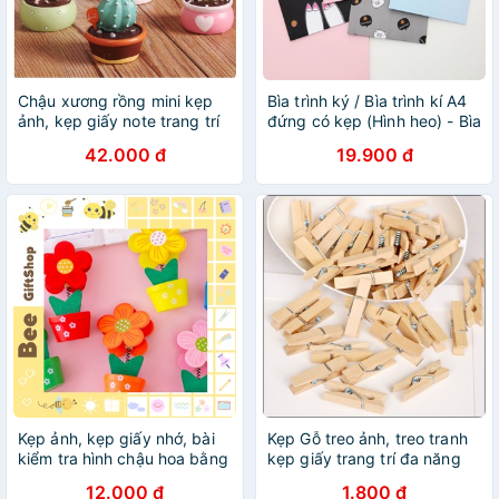
Chậu xương rồng mini kẹp
Bìa trình ký / Bìa trình kí A4
ảnh, kẹp giấy note trang trí
đứng có kẹp (Hình heo) - Bìa
để bàn mẫu mới
Kẹp Giấy
42.000 đ
19.900 đ
Kẹp ảnh, kẹp giấy nhớ, bài
Kẹp Gỗ treo ảnh, treo tranh
kiểm tra hình chậu hoa bằng
kẹp giấy trang trí đa năng
gỗ siêu cute
dài 3,5cm [A8_D4]
12.000 đ
1.800 đ