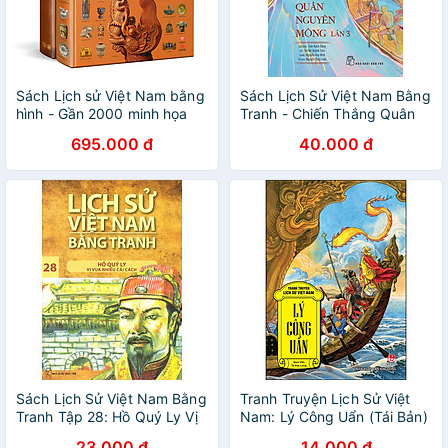
Sách Lịch sử Việt Nam bằng
Sách Lịch Sử Việt Nam Bằng
hình - Gần 2000 minh họa
Tranh - Chiến Thắng Quân
tranh ảnh và bản đồ
Nguyên Mông Lần 3 (Bản
695.000 đ
40.000 đ
Màu)
Sách Lịch Sử Việt Nam Bằng
Tranh Truyện Lịch Sử Việt
Tranh Tập 28: Hồ Quý Ly Vị
Nam: Lý Công Uẩn (Tái Bản)
Vua Nhiều Cải Cách
23.000 đ
14.000 đ