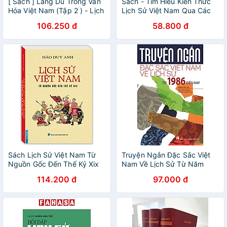
[ Sách ] Lãng Du Trong Văn
Sách - Tìm Hiểu Kiến Thức
Hóa Việt Nam (Tập 2 ) - Lịch
Lịch Sử Việt Nam Qua Các
Sử - Truyền Thống
Thời Kì - HA
106.250 đ
58.800 đ
Sách Lịch Sử Việt Nam Từ
Truyện Ngắn Đặc Sắc Việt
Nguồn Gốc Đến Thế Kỷ Xix
Nam Về Lịch Sử Từ Năm
(Bìa Mềm)
1986 Đến Nay
114.200 đ
97.000 đ