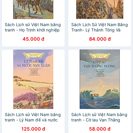
Sách Lịch sử Việt Nam bằng
Sách Lịch Sử Việt Nam Bằng
tranh - Họ Trịnh khởi nghiệp
Tranh- Lý Thánh Tông Và
(bản màu)
Nước Đại Việt (Bản Màu)
45.000 đ
84.000 đ
Sách Lịch sử Việt Nam bằng
Sách Lịch sử Việt Nam bằng
tranh - Lý Nam đế và nước
tranh - Cờ lau Vạn Thắng
Vạn Xuân (Bản màu)
vương (bản màu)
125.000 đ
58.000 đ