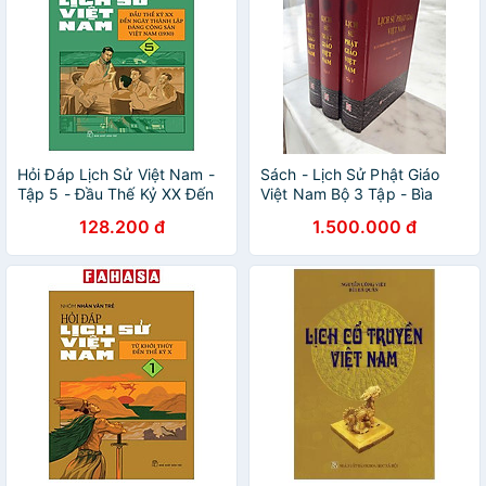
Hỏi Đáp Lịch Sử Việt Nam -
Sách - Lịch Sử Phật Giáo
Tập 5 - Đầu Thế Kỷ XX Đến
Việt Nam Bộ 3 Tập - Bìa
Ngày Thành Lập Đảng Cộng
Cứng ( Lê Mạnh Thát )
128.200 đ
1.500.000 đ
Sản Việt Nam (1930)