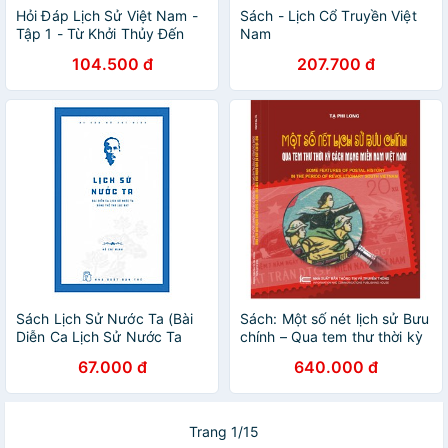
Hỏi Đáp Lịch Sử Việt Nam -
Sách - Lịch Cổ Truyền Việt
Tập 1 - Từ Khởi Thủy Đến
Nam
Thế Kỷ X
104.500 đ
207.700 đ
Sách Lịch Sử Nước Ta (Bài
Sách: Một số nét lịch sử Bưu
Diễn Ca Lịch Sử Nước Ta
chính – Qua tem thư thời kỳ
Bằng Thể Thơ Lục
cách mạng miền nam Việt
67.000 đ
640.000 đ
Bác).DSHCM
Nam
Trang 1/15