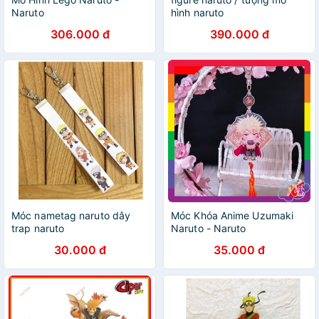
Naruto
hình naruto
306.000 đ
390.000 đ
Móc nametag naruto dây
Móc Khóa Anime Uzumaki
trap naruto
Naruto - Naruto
30.000 đ
35.000 đ