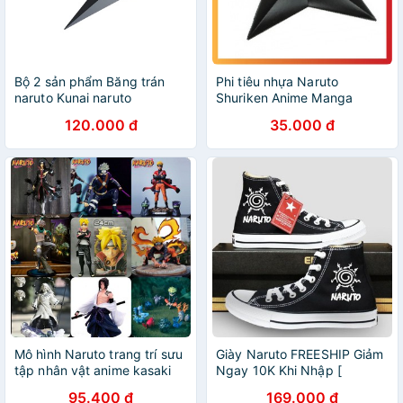
Bộ 2 sản phẩm Băng trán
Phi tiêu nhựa Naruto
naruto Kunai naruto
Shuriken Anime Manga
Naruto PK08
120.000 đ
35.000 đ
Mô hình Naruto trang trí sưu
Giày Naruto FREESHIP Giảm
tập nhân vật anime kasaki
Ngay 10K Khi Nhập [
mandara naruto hiền nhân
NARUTO ] - Giày Anime
95.400 đ
169.000 đ
naruto cửu vĩ sasuke naruto
Naruto In Theo Yêu Cầu