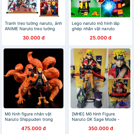
Tranh treo tường naruto, ảnh
Lego naruto mô hình lắp
ANIME Naruto treo tường
ghép nhân vật naruto
30.000 đ
25.000 đ
Mô hình figure nhân vật
[MHĐ] Mô hình Figure
Naruto Shippuden trong
Naruto GK Sage Mode -
Naruto
Naruto
475.000 đ
350.000 đ