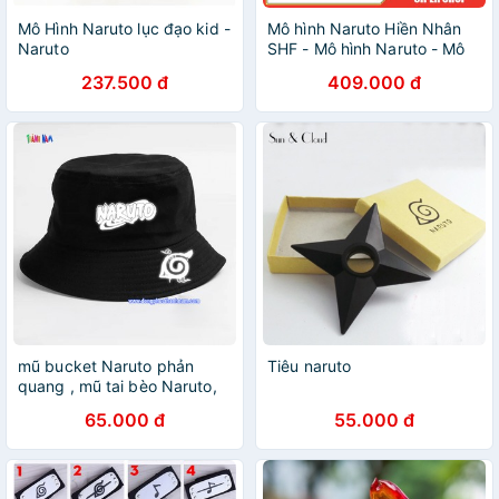
Mô Hình Naruto lục đạo kid -
Mô hình Naruto Hiền Nhân
Naruto
SHF - Mô hình Naruto - Mô
hình Naruto khớp
237.500 đ
409.000 đ
mũ bucket Naruto phản
Tiêu naruto
quang , mũ tai bèo Naruto,
mũ rộng vảnh Naruto phản
65.000 đ
55.000 đ
quang, nón naruto phản
quang