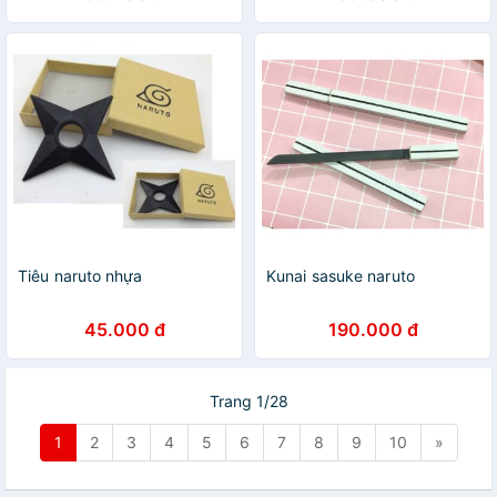
hiền nhân
Tiêu naruto nhựa
Kunai sasuke naruto
45.000 đ
190.000 đ
Trang 1/28
1
2
3
4
5
6
7
8
9
10
»