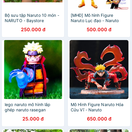
Bộ sưu tập Naruto 10 món -
[MHĐ] Mô hình Figure
NARUTO - Baystore
Naruto Lục đạo - Naruto
250.000 đ
500.000 đ
lego naruto mô hình lắp
Mô Hình Figure Naruto Hóa
ghép naruto rasegan
Cửu Vĩ - Naruto
25.000 đ
650.000 đ