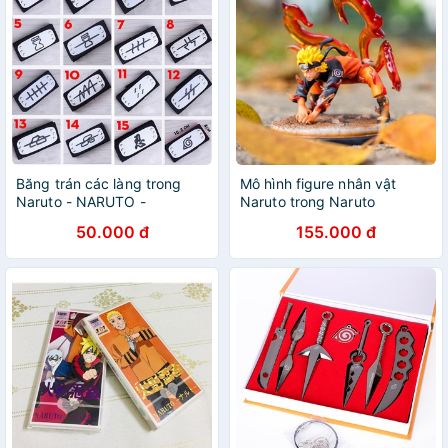
Băng trán các làng trong
Mô hình figure nhân vật
Naruto - NARUTO -
Naruto trong Naruto
Baystore
50.000 đ
155.000 đ